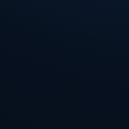
**加维的影响力**
加维自出道以来，凭借出色的技术和决策能力，迅速赢
时，有加维在场上，**无疑将增强球队的整体实力**。
我们可以看到，球队在最近的几场比赛中缺少了加维
会。
**训练赛是关键**