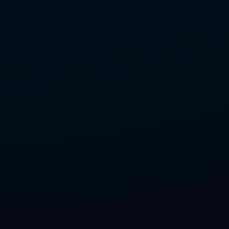
多么的重要。而此次对阵塞维利亚，球队能否重振旗
*查漏补缺**，更为球队在余下赛季的奋斗增添了更
表现能如以往一样出色，再次成为赛事的焦点。