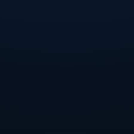
得了教练和观众的认可。他在中场的组织能力使得球队在攻防转换
，导致在中场控制方面显得有些乏力。而如今他的回归意味着球