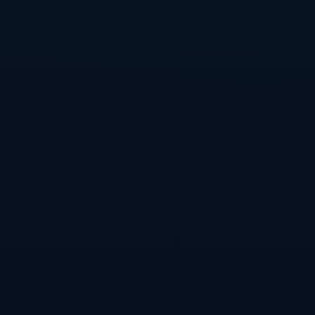
View
展会信息
米切尔26分兰德尔19+10 骑士主场遭遇三连败
WTT总决赛：林诗栋4-0完胜梁靖崑，挺进男单八强
莱因克尔：加拉格尔可以在马竞学到很多，特里皮尔曾在那里取
得成功
什琴斯尼：这是场跌宕起伏的比赛，这就是我们喜.