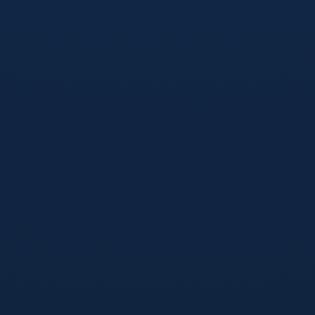
View
精选推荐：最佳世界杯直播平台排行榜