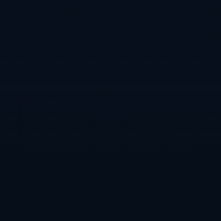
2023年世界杯赛事直播时间及精彩赛程安排
合作伙伴