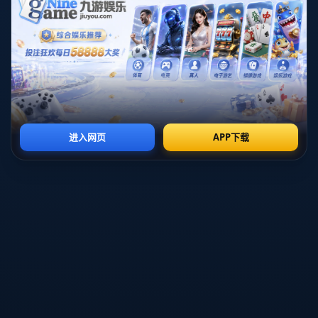
2026-07-
Likes