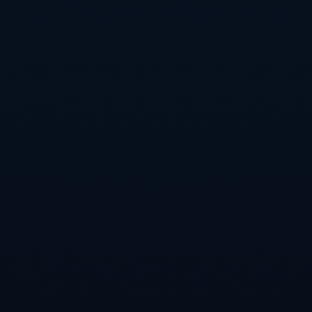
2026-07-
Likes
06T02:30:37+08:00
精选推荐：最佳世界杯直播平台排行榜