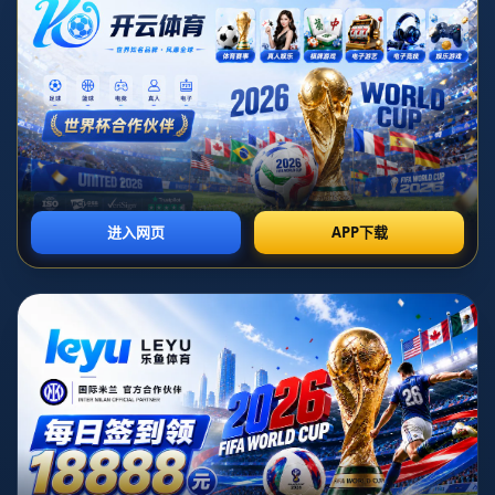
2026-07-
Likes
07T02:30:43+08:00
历届世界杯精彩瞬间与冠军历程回顾