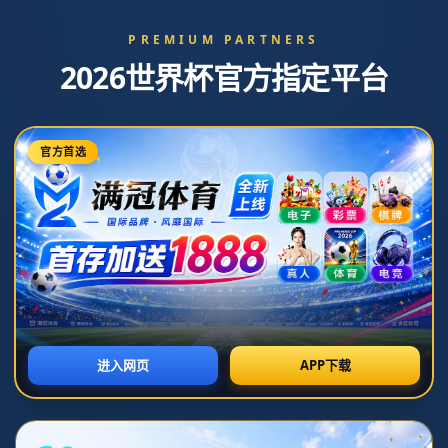
历届世界杯精彩瞬间与冠军历程回顾
2026-07-07T02:30:43+08:00
历届世界杯的光影与荣光