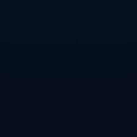
关键时刻定乾坤 决赛与淘汰赛的名场面
谈到世界杯历史，淘汰赛中的关键进球与失误往往构成集体
记忆的核心。1998年法国主场夺冠，齐达内在决赛对巴西的
两粒头球，既是战术精准布置的结果，也是球星在大场面下
的冷静体现。从角球跑位到制空权争夺，这些看似简单的动
作背后凝结的是长时间训练与心理建设。2002年巴西再度封
王，罗纳尔多在决赛梅开二度，用实际表现完成了对伤病阴
影的彻底清算，构成了另一条极具戏剧性的冠军之路。
有趣的是，并非所有精彩瞬间都属于最后的冠军。2006年半