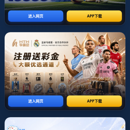
世界杯迷人之处。
从贝利到马拉多纳 个人闪光点亮集体荣誉