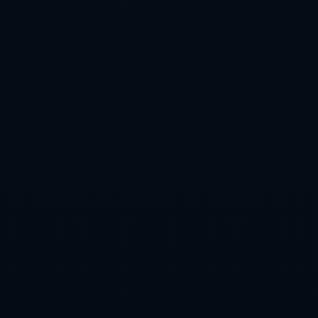
梅西与近代世界杯 从绝望到圆满的闭环
在近两届世界杯中，阿根廷和法国的交替闪耀构成了新的叙
事主线，尤其是围绕梅西的情节，让世界杯的冠军历程带上
了浓厚的故事感。2014年梅西率队闯入决赛却在加时惜败德
国，他在颁奖典礼上独自走过球员通道的背影，成为那届赛
事的经典画面之一。许多人认为，这样的结局几乎注定他与
“大力神杯”无缘。精彩瞬间往往在漫长等待之后才显得更加珍
贵。
2022年卡塔尔世界杯，经历了一代人更迭的阿根廷通过更务
实的战术完成自我修正。斯卡洛尼打造的阵容在防守端更为