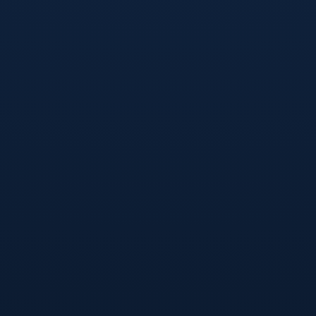
如果说世界杯历史是一部长篇史诗，那么个人英雄的高光时
刻就是其中最具画面感的章节。1958年尚未成年的贝利以极
具想象力的盘带与射门帮助巴西捧杯，他在决赛中的进球不
仅改变了比赛走势，也将“桑巴足球”的浪漫推向世界。从那时
起，巴西队的冠军历程与个人天才几乎画上等号，1970年墨
西哥世界杯，贝利与队友们将团队配合与个人即兴发挥结合
到极致，被不少球迷视为“最美的冠军”。
而在1986年，阿根廷的夺冠之路则被浓缩进马拉多纳的几分
钟表演。面对英格兰的“上帝之手”和连过五人，不管外界如何
争议，那届世界杯的精彩瞬间几乎被他一人垄断。值得注意
的是，阿根廷的冠军并非只靠一人横冲直撞，更多是马拉多
纳在中前场牵引整体节奏，与队友形成以核心为轴的进攻体
系。这说明，在淘汰赛高强度对抗中，个人天赋必须与团队