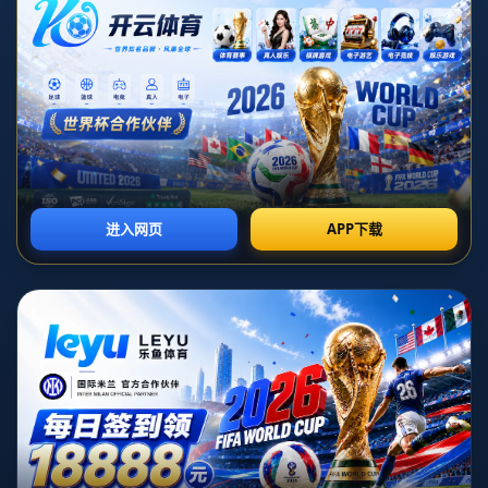
的困难，同时也指明了提升整体实力的方向。**
随着国际体育赛事的发展，各国球队的竞争愈加激烈，技术
与个人能力已经成为每位球员必须具备的基础素质。然而，
仅仅依靠个人能力是远远不够的。在高水平对抗中，**技术的
精湛使用**往往需要团队中每位成员的默契配合与相互支援，
这才能将每个人的强项发挥到极致。