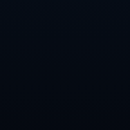
稳脚跟。
上一篇：张路指导悼念贝肯鲍尔，晒1996年与贝氏夫妇游览雍和宫旧
照
下一篇：斯图里奇：斯洛特麾下的利物浦令人耳目一新，球员开始认
同他