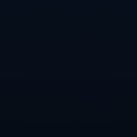
奥拉的指导下，球队不仅在技术上名列前茅，各个位置上的
队员间配合流畅且水平极高，将整体实力提升到一个新的高
度。
综上所述，詹俊的点评准确指出了目前许多球队面临的四大
差距：技术、个人能力、意识和整体配合。这不仅是一个个
体的问题，更是一个整体发展的挑战。**通过不断吸收经验，
加强意识培养，提升整体默契**，球队才能在未来的竞争中站