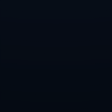
总之，“广东宏远也有‘河村勇辉’”这一话题背后，是球队对人
才发展的重视以及主教练杜锋的远见卓识。通过对刘炜的培
养，广东宏远不但展示了其作为顶级俱乐部的眼光和魄力，
也为中国篮球的未来发展注入了新的活力和希望。通过合理
的战略和良好的领导力，球队将继续在CBA乃至更广阔的舞
台上大放异彩。