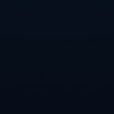
在篮球界，青训体系的完善与否直接影响着球队的长期发
展。与广东宏远相似，西班牙足球俱乐部巴塞罗那以其青训
营“拉玛西亚”著称。在篮球领域，青训不仅是发现和培养人才
的过程，更是塑造球员心理素质和竞技水平的关键。广东宏
远对刘炜的培养，一方面激发了球迷对年轻球员成长的期
待，另一方面也为其他球队如何发展本土球员提供了宝贵的
思路。
**结语**