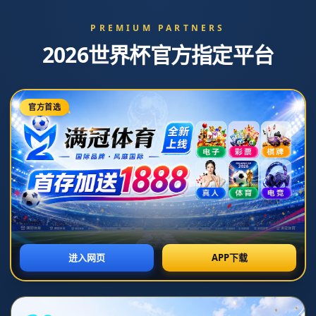
广东宏远也有“河村勇辉”，杜锋紧紧
抱着刘炜不放手，辽媒有话要说
2026-07-07T02:30:43+08:00
**前言**
在中国篮球的舞台上，广东宏远以其卓越的表现和丰富的人
才储备赢得了观众的喜爱。近期，“广东宏远也有‘河村勇辉’”
这一话题引起了广泛讨论，而在此背景下，广东队的主教练
杜锋对年轻球员刘炜的关注与培养也成为焦点。此外，辽宁
媒体对这一现象的评论也成为讨论的热点。本文将围绕这一