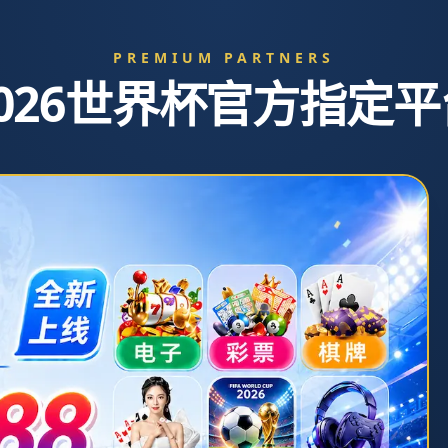
首页
英超：西哈姆1比1踢和阿斯顿维拉
2026-07-07T02:30:43+08:00
*
是每一个进球，还有比赛背后的策略和战术变化。近日，西哈姆
了英超联赛竞争的激烈程度。*