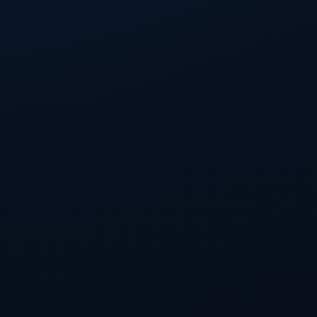
破对方防线。而阿斯顿维拉则更注重于整体防守，通过