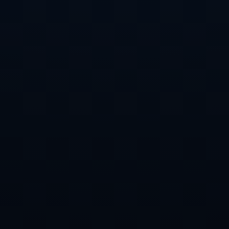
最后，需要深入分析泰国队的特点及其近期表现。**泰国队的
快速反击和灵活跑位一直是他们的有力武器**。近期比赛中，
他们频频利用对手防线的漏洞发动快速反击，获得了不少进
球。因此，国足在面对泰国队时必须特别注意防线的稳固，
不给对方留下可乘之机。同时，国足也可以借鉴其他成功对
抗泰国队的案例，合理调整自己的战术策略。
总之，在这场中泰之战中，**国足三将伤病无大碍为整个团队
注入了新的活力**。在**明确唯一目标是取胜的背景下**，如
何发挥出全部潜力，打出一场精彩的比赛，将是对整个团队
的重大考验。通过综合剖析比赛的各个环节和对手的特点，
国足力争在这场比赛中脱颖而出，实现突破。
上一篇：罗马诺：沙特对埃德森感兴趣
下一篇：昆拉武特直落两局击败李梓嘉 勇闯羽球男单决赛