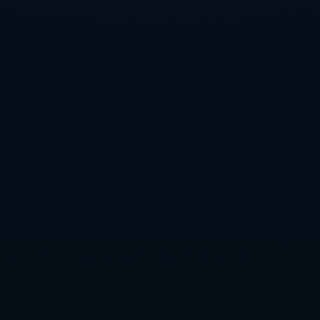
#### 未来展望
中国男篮的此次世界杯之旅虽然以 **0胜3负** 的惨淡结局收
场，但这并不意味着中国篮球的未来毫无希望。相反，这次
失利为球队提供了一次重新审视自身的机会。可以借鉴其他
国家在篮球发展方面的经验，尤其是在 **青训体系**、 **战术
创新** 以及 **心理辅导** 等方面，加强建设，逐步提升整体
水平。
另外，增强年轻球员的国际比赛经验也是关键，通过各种形
式的海外赛事，让更多优秀球员有机会在高水平的对抗中锻
炼成长，将是提升中国男篮未来竞争力的重要方向。
可以期待，在未来的篮球赛事中，中国男篮能够以更强大的
姿态回归，振奋球迷的期待。这不仅关乎胜负，更是中国篮
球重振雄风的开始。