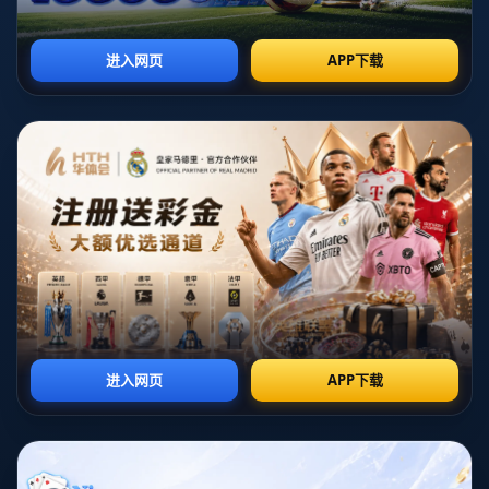
近年来，中国篮球的发展一直受到了关注，但是在国际大赛
中的表现却屡屡令人失望。有几个因素值得我们深入探讨：
1. **人才培养机制**：虽然中国篮球在青少年层面的投入逐年
增加，但像NBA的体系在培养球员的全面性和适应性方面，
仍然存在差距。联系到这次世界杯，中国男篮的年轻球员虽
然拥有天赋，但在高强度比赛中的心理素质和经验的缺乏，
很大程度上制约了整体水平的提高。