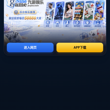
2. **战术执行能力**：从前几场比赛来看，中国男篮在战术执
行上显得不够严谨。特别是在对抗强队时，经常出现无脑进
攻和松散防守的情况。这不仅需要球员个人能力的提升，也
对教练团队的战术安排提出了更高的要求。
3. **心理承受能力**： 作为东道主，中国男篮背负了巨大的
压力。这种心理负担在关键时刻会影响球员的发挥，导致他
们在场上的决策失误。这也是中国男篮在本次世界杯上表现
不佳的一个重要原因。