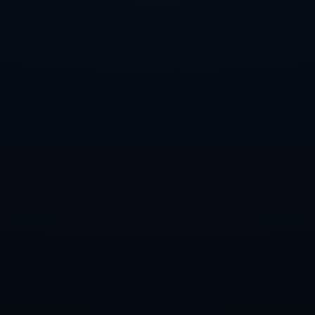
德布劳内的复出也反映了运动员在面对伤病时的追求与坚
持。他在赛季初期的伤病是一个沉重的打击，但他通过科学
的训练和良好的心理调适，成功克服了困难。这不仅给年轻
球员树立了榜样，也让球迷们看到了希望。
“猜猜谁回来了？”德布劳内不仅仅是在调侃他自己的复出，更
是传递了一种积极的态度。他让每一位球迷明白，在足球场
上，只要努力拼搏，总有一天会迎来属于自己的光辉时刻。
对于曼城和德布劳内而言，这一刻不仅是结束，更是一个全
新的开始。**期待他在接下来的比赛中大展宏图，为球队带来
更多的辉煌成就。**
上一篇：哈登关键三分快船险胜灰熊 76人力克骑士
下一篇：英超-帕尔默破门恩昆库建功 切尔西2-1布莱顿