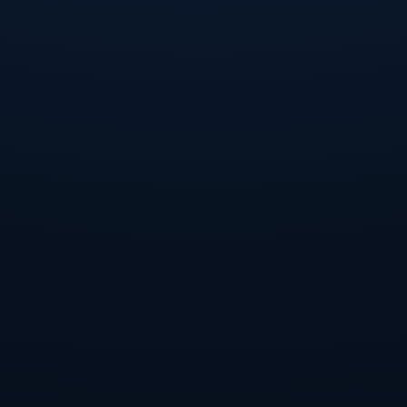
得球队在一些关键比赛中未能取得预期的结果。尽管攻击线上有
要解决防守问题，全队协调和纪律是关键。