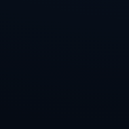
**球队文化**的重塑也是安切洛蒂近期的工作重心
球员在场上全力以赴。安切洛蒂相信，只有当每一位