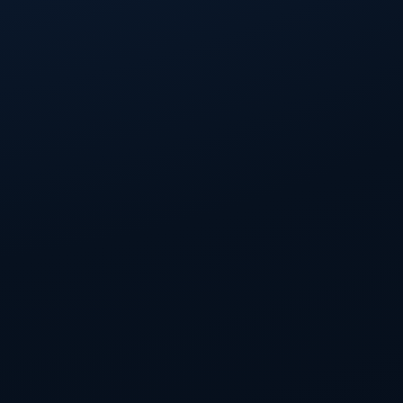
着强大的火力，但后防的不稳固常常成为对手可乘之