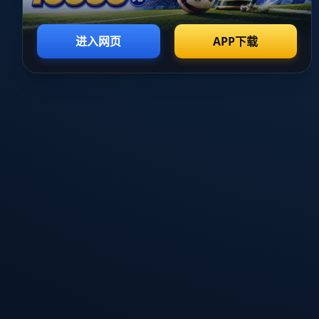
随着赛季的进行，皇家马德里在新赛季的表现并未达
富的教练要求全队为后防提供更多帮助，他希望通过