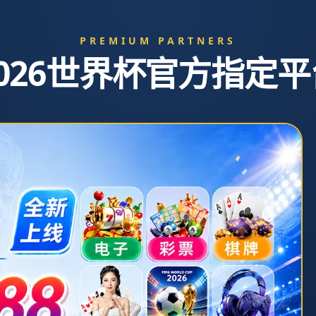
首页
蒂不满目前皇马表现，他要求全队为
2026-07-07T02:30:43+08:00