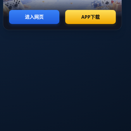
马的状态感到不满，并特别指出防守问题。这位经验丰