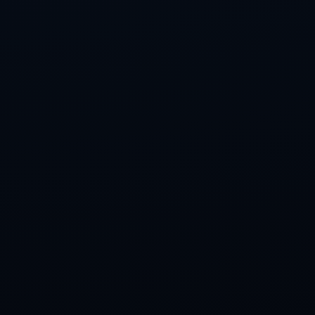
过强调全队协作和纪律，致力于打造一个更加平衡和稳
东省武术院院长 张祥府