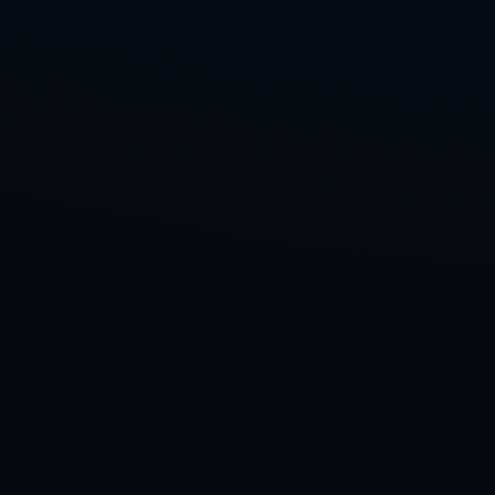
总的来说，虽然皇马的表现目前未能达到理想的水平
定的皇家马德里。这样的举措，不仅希望能够改善当
上一篇：巴萨17岁天才少年亚马尔 6场比赛打进3球5助攻
下一篇：体育国家主席习近平新年贺词引起强烈反响之山东省排