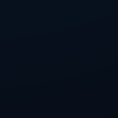
不从心。安切洛蒂要求前锋线、中场和后防线的无缝协
楚自己的站位和职责。在场上的每一个人都要保持注意
表现突出，防守也因全队的同步参与而屡屡化解危机。
模式*引入皇马。