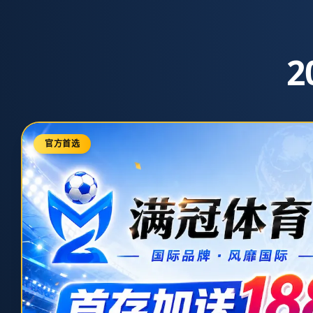
18
**18强赛第三关 国足怎么过？最关键的是侵略性**
在全球瞩目的18强赛中，国足所面临的挑战越发严峻
结合具体案例分析这一策略的有效性。
### 宣战心态：足球中的无形武器
在足球竞技中，**侵略性不仅仅是体现在身体对抗上