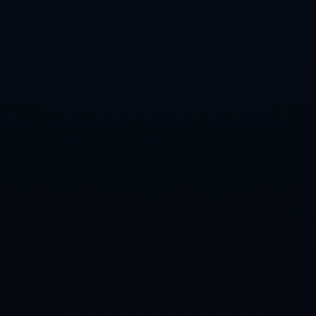
ll Rights by
kaiyun