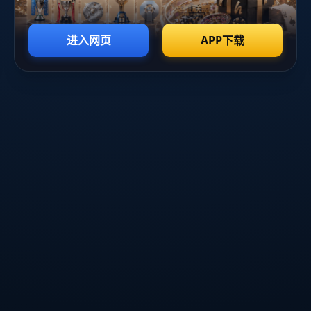
战术**和**全场紧逼的防守措施**。例如，德国队长期以来高效
迫使其犯错。如果国足能在战术安排中增加这种主动出击的成分