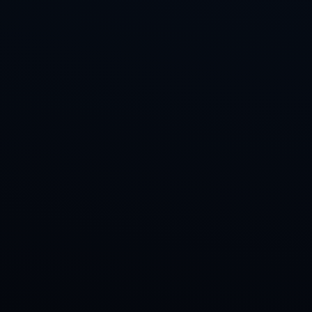
上一篇：成都网球公开赛9月开拍
下一篇：福克斯32分利拉德三分绝杀 雄鹿加时险胜国王
0512-9191821
服务
热线
© Copyright 2024
Kaiyun-开云（中国）官方网站_KAIYUNSPORTS
A