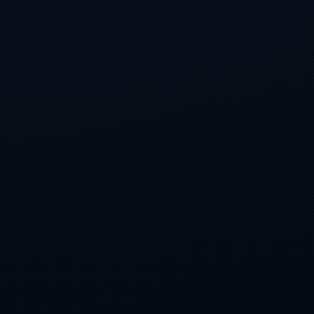
和战术侵略性使得对手难以适应。这一模式为国足提供
队心态和信念的反映。**只有在全场保持这种主动进