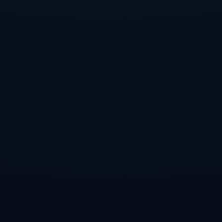
了他在压力下处理问题的能力。我们从中不难看出，优秀的
领导者总能将危机转为机会，化尴尬为动力。**弗里克的选择
不仅稳定了球队的军心，还提升了外界对球队的信任和好
感。**