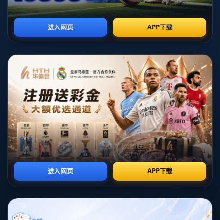
议中多次因咳嗽而中断发言，甚至不得不临时离开房间。对
于这样的变故，许多人或许会担心弗里克的健康状况是否会
影响到球队的临场表现。
弗里克本人在回来后却用轻松的调侃化解了现场的紧张气
氛，他说道：“我感冒好几天了，但请大家放心，我会在比赛
时准时出场的。”这种不失风趣的处理方式不仅展示了他的**
领导魅力**，也赢得了现场的一片掌声。*弗里克的调侃既是
对自己身体状况的坦诚，也是对球队和球迷的负责表现。*