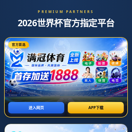
库里遭遇右膝扭伤 缺席今日季中锦
标赛比赛
2026-07-07T02:30:43+08:00
**库里遭遇右膝扭伤 缺席今日季中锦标赛比赛**
在篮球界，运动员的健康状况始终是球迷和媒体关注的焦
点。最近，金州勇士队的核心球员斯蒂芬·库里（Stephen
Curry）因**右膝扭伤**的意外受伤，决定缺席今日的季中锦
标赛比赛。这一消息无疑给广大球迷带来了不小的震动。作
为一位备受瞩目的球员，库里的健康问题不仅影响了勇士队