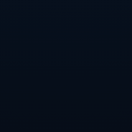
### 危中有机的替代
尽管库里的缺席让勇士队面临了巨大的挑战，但这也是其他
球员展现自我的机会。在这样的情况下，球队的教练组需要
根据现有的阵容进行战术调整，以确保球队能够在失去核心
球员的情况下继续前进。教练组需找出最有效的打法，通过
团队的凝聚力弥补库里的缺席所带来的影响。