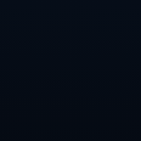
### 球迷的心声
对于广大球迷来说，库里的缺席不仅意味着无法欣赏到他的
精彩表演，还意味着比赛结果的不确定性。很多球迷在社交
媒体上表达了对库里早日康复的祝愿，同时也期待其他球员
能够在他缺席的情况下，勇敢接过“大旗”，为球队争光。
综上所述，库里因**右膝扭伤**而缺席今日的季中锦标赛比
赛，对勇士队来说无疑是一个巨大的打击。尽管挑战重重，
勇士队仍然需要在这种情况下团结一致，寻找胜利的机会。
希望库里能够尽快康复，回到赛场之上，再次为球迷们带来
精彩的篮球盛宴。