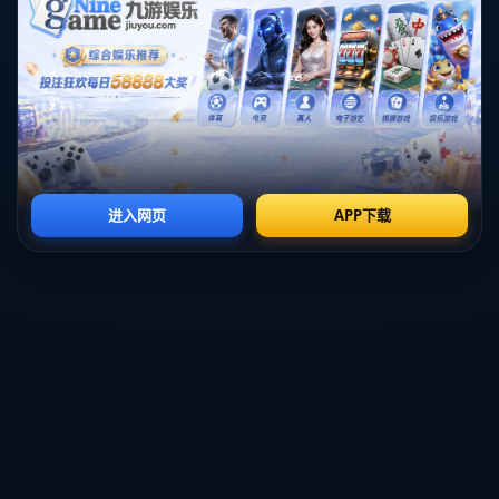
### 季中锦标赛的关键时刻
本次季中锦标赛可谓是每个球队争夺季后赛排名的重要节
点。而在这个竞争激烈的时刻，勇士队没有了库里的参与，
其他球员必须承担起更多的责任。一些年轻球员和替补球员
将获得更多上场机会，这对他们的职业生涯无疑是一次重要
的考验。
**例如，勇士队的替补后卫德拉蒙德·格林（Draymond
Green）可能需要在这个时候站出来，担任更多的组织和进攻
任务**。而新秀球员在这种情况下也有机会展示他们的才能，
获得教练的信任。