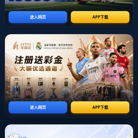
库里的表现极大地提升了球队的竞争力，并带领勇士队屡次
夺得冠军。因此，库里所遭遇的这一伤病，其实不仅关联到
他个人的职业生涯，也影响了球队的战术布置和赢得比赛的
机会。
### 右膝扭伤的影响
*右膝扭伤*是篮球运动中常见的一种伤病，它可能会影响球员
的运动能力和比赛表现。在经历了这样的伤害后，库里需要
时间来进行恢复和治疗，以确保自己能够以最佳状态回归球
场。对于勇士队来说，如果库里长期缺阵，球队的后卫线深
度和进攻火力都将受到很大考验。