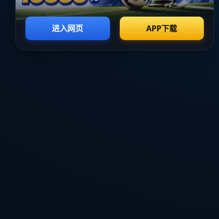
例如，**2022-2023赛季**中，尼克斯在季
成功引进如字母哥这样的超级球员，无疑会为他们的
此外，NBA的巨星流动性不断加大，越来越多的球员
如他决定离开雄鹿加盟尼克斯，*这将不仅对两个城市