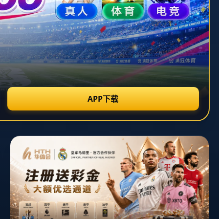
最有利的选择*。这种观点引发了广泛的讨论。许多名嘴认同这
近几个赛季中深陷重建，但今年他们显然有了不一样的气氛。尼克
球员阵容的投资，力争在未来的赛季中展现出更强的竞争力*。这
成了鲜明对比。虽然雄鹿在字母哥的带领下曾有辉煌的时刻，但在高
虑自身发展。相比之下，尼克斯则因为长期的低迷而迫切渴望一个