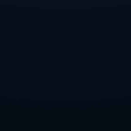
仍在为他们的冠军梦而努力。这两者之间的矛盾与机遇，正是当前