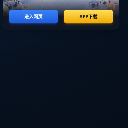
待，也使得纽约这个篮球之城再次充满活力。若球队能够
不仅仅代表个人意愿，也影响着整个联盟的权力格局。假