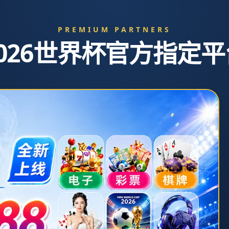
首页
：字母哥不欠雄鹿什么 纽约现在渴
2026-07-07T02:30:43+08:00
无数球迷的心。近期，名嘴们对**字母哥**（Giannis Ante
。许多人认为，作为球队的关键人物，字母哥对雄鹿有着不可或缺的责任
则在寻求冠军的道路上不遗余力。本文将分析这种现象背后的深层原因。
-2020赛季**中率领雄鹿夺得了总冠军，创造了球队历史。然而