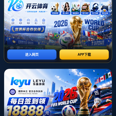
前景。
#### 阿森纳的现状与挑战
**阿森纳**在过去几个赛季经历了显著的复兴，年轻球员的崛
起和教练的战术革新使得球队焕发了新的活力。尽管如此，
哈曼认为阿森纳本赛季并不具备夺冠的实力。他指出，尽管
阿森纳在一些场次中展现出了良好的竞技状态，但在英超这
样竞争激烈的环境中，**稳定性与经验至关重要**。球队在面
对强敌时，往往显得不够成熟，关键时刻的失误让他们失去
了不少宝贵的积分。
例如，在面对曼城和切尔西的比赛中，阿森纳虽然在场面上
有所表现，但关键时刻的把握能力仍然不足。这样的情况不
仅影响了球队的士气，也让他们在争冠过程中失去了一些竞
争优势。因此，尽管球队在年轻球员方面进行了投资，但在