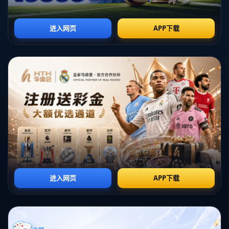
关键时刻的决策能力和经验积累似乎尚未跟上。
#### 利物浦的争冠潜力
与阿森纳相比，**利物浦**的情况则更加乐观。哈曼对于利物
浦的前景持有一定的信心，强调了他们丰富的比赛经验和强
大的阵容深度。利物浦在过去几个赛季的表现证明了他们在
重要比赛中的战斗力和韧性。无论是在国内联赛还是欧洲赛
场，利物浦在逆境中的表现总是让人刮目相看。