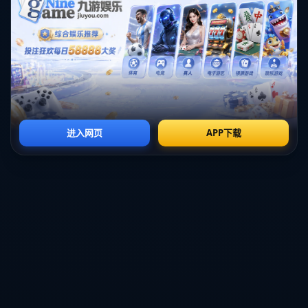
使得团队在面对新的挑战时更具备谈判实力和应变能力。从
潘展乐的快速崛起到徐嘉余的持续统治，他们的表现让人们
对中国男子游泳在巴黎奥运周期中的前景充满期待。