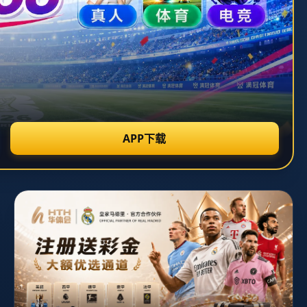
罗尼·奥沙利文**以6-3的比分战胜了中国的**丁俊晖**，成