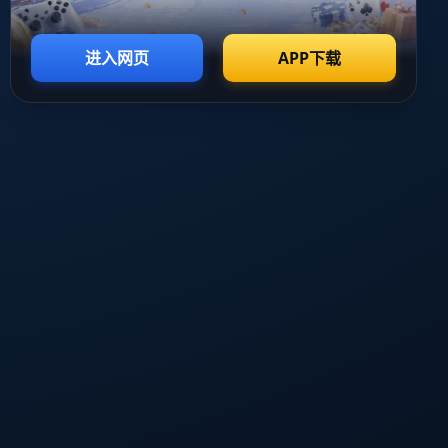
级选手，依然显得有些力不从心。