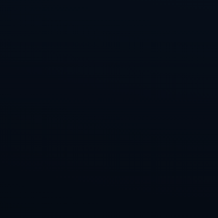
### 奥沙利文的优势
**技术精湛**是奥沙利文的标志，他的**多样化击
保持冷静，应对自如。这种临场反应能力，是许多年