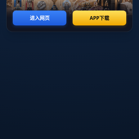
尽管他在比赛中展现了强大的实力，但面对奥沙利文这位世界顶