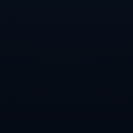
比赛结束后，切尔西球迷在社交媒体上表达了他们对球队的
热烈支持和无限期待。有球迷评论道：“**菲利克斯和穆德里
克的表现让我们看到了一支新的切尔西**。”球迷的肯定反映
了球队战术调整后的积极效果，也激励着切尔西在未来的比
赛中继续努力。
通过这场比赛，切尔西不仅再一次证明了他们在欧协杯中的
强势地位，也为接下来的比赛增添了更多信心和动力。在欣
赏比赛的同时，球迷们对球队的未来充满期待，期待他们在
更大的舞台上继续**发光发热**。