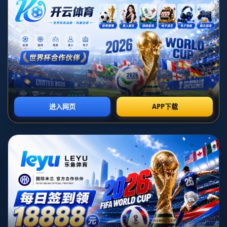
在足球的世界里，前锋的位置注定承受着得与失的巨大压
力。作为西班牙国家队的主要得分手之一，**阿尔瓦罗·莫拉
塔**最近终于打破了长达七场的进球荒，一扫过去几场比赛的
阴霾。这一里程碑不仅为他个人增添了光彩，也让整个国家
队在进攻端的表现值得期待。
**重回巅峰的进击**
在这场关键比赛中，莫拉塔不仅仅是进球，而是充满了斗志
和活力。他的每一次触球、每一次对抗，甚至每一次撕破对
手防线的果敢，都显示出一种对胜利的强烈渴望。这不禁让
人联想到他在皇家马德里和尤文图斯的高光时刻，曾几何时
他也是每场比赛的胜负关键。