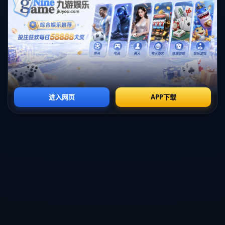
长达七场的进球荒不仅对莫拉塔本人是一种心理煎熬，对于
整个西班牙队的战术打法也有一定的抑制作用。在此期间，
球队必须另寻高手来填补这个得分空缺。但随着**莫拉塔再次
取得进球**，他无疑重击了外界的质疑。这个进球不仅为他带
来了信心，同时也增强了球队的实力，助力他们接下来的比
赛。
**距离队史第三仅一步之遥**
值得注意的是，莫拉塔再进一球就可以追平队史第三的记
录。这一成就不仅象征着他个人职业生涯的新高峰，更为他
在西班牙足球史上留下了浓墨重彩的一笔。这种进步让人们
不禁期待他在接下来的比赛中能否继续打破纪录，创造属于
自己的时代。
**教练组的信任与支持**