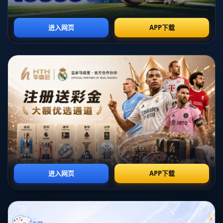
**进球缓解压力**