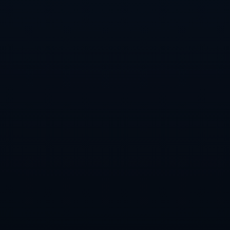
**案例分析：借鉴以往的成功租借**
回顾以往足球界成功的租借案例，可以更好地理解贝蒂斯和
罗克之间的潜在合作。例如，尤文图斯曾成功租借莫拉塔，
通过他出色的表现，帮助球队在意甲和欧冠赛场上取得优异
成绩。这样的案例展示了租借球员为俱乐部和个人带来的积
极影响，也为类似交易提供了启示。
反观贝蒂斯与罗克的交易，可以观察到类似的战略动机和目
标。通过这次租借，*贝蒂斯希望在不攀升支出风险的情况
下，实现球队竞技水平的提升*。
**市场前景和潜在影响**
租借交易不仅影响着相关俱乐部和球员，也在更大范围内反
映出足球市场的动态。贝蒂斯此举或将带动其他中小型俱乐
部在引援策略上的创新和大胆尝试。对于足球经纪人和市场