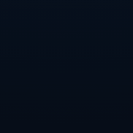
**罗克的个人发展**
对于罗克而言，租借至贝蒂斯的机会也是职业生涯的重要一
步。他可以在竞争激烈的西甲联赛中接受挑战，提升自身技
战术水平。在贝蒂斯这样一支致力于进步的球队中，罗克能
够通过积极的比赛体验和训练提升自我。
借助这种交易形式，罗克可以在不同的足球风格环境中磨
练，而长达两年的租期恰好为他提供了稳定的成长契机。这
种逐步积累的经验对于年轻球员的职业生涯来说无疑是宝贵
的。