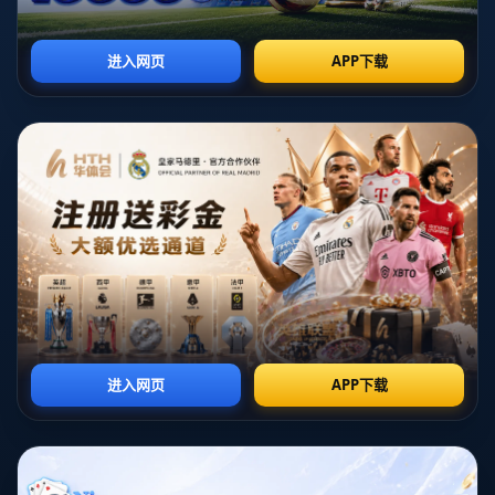
贝蒂斯在过去几个赛季中稳步提升，渴望在西甲联赛中取得
更大突破。租借球员是一种降低风险、同时增强实力的方
法。租借罗克的计划无疑是贝蒂斯整个战略布局中的重要一
环。*罗克作为一名富有潜力的球员，他的加盟将为贝蒂斯提
供更多进攻选择，并在一定程度上缓解球队的阵容深度问题
*。