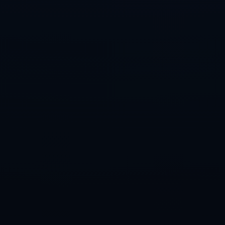
是在经历了疫情后的恢复阶段，很多人更倾向于在观看比赛
时享受更高质量的观赛体验。因此，成都蓉城这次的票价上
涨，在一定程度上也预示着市场对高品质足球的追求正在提
升。
与此同时，俱乐部也应积极主动调研球迷需求，定期收集反
馈信息，以便在保持票价竞争力的同时，提供更好的观赛环
境，创造更加优质的比赛体验。
#### **总结**
**票价的上涨无疑是成都蓉城在向更高的目标迈进，而这一举
措也将引发更多关于俱乐部未来发展方向的讨论。**无论如
何，这一变化为广大球迷带来的感受都将成为未来成功的关
键，俱乐部需要在商业利益和球迷需求之间找到更好的平衡
点。希望随着未来赛季的到来，成都蓉城能够不断提升自身
品牌价值，同时也能让每位球迷享受到更为丰富的现场体