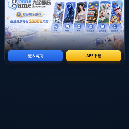
**例如**，在过去的几个赛季中，成都蓉城吸引了越来越多的
球迷，主场的上座率也达到了新的高度。这无疑为俱乐部带
来了可观的收入，同时也提升了他们在业内的影响力。票价
的调整，正是为了更好地匹配这一变化。