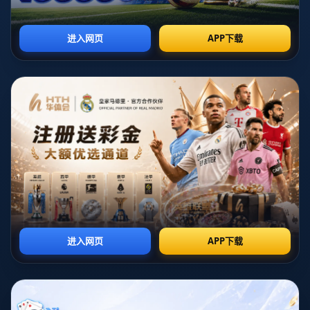
提供更好的服务、设施和比赛体验，俱乐部不得不重新审视
票价结构。