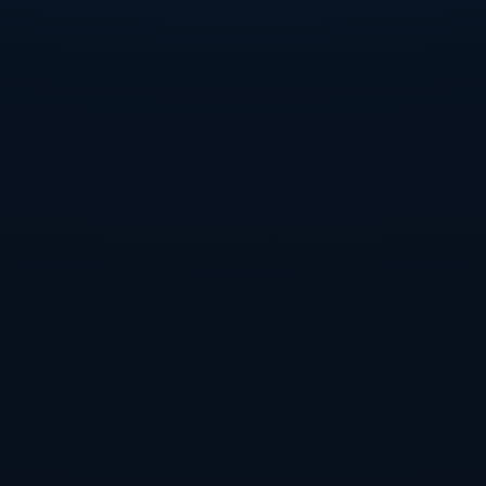
#### **球迷的反应**
尽管很多球迷对于票价的上涨表示理解，认为提升票价是提
升整体比赛体验的步骤之一，但也有不少拥趸对此表示不
满。他们认为，**400元的票价**对于某些家庭来说仍是一笔
不小的开支，尤其是在经济压力加大的背景下。