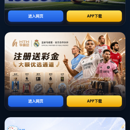
对方防线陷入了困境。
**库里的顽强回应**
当然，库里作为三分球的代名词，自然不会轻易示弱。当哈
登的三分球稳稳命中时，库里随即迎来了自己的表现时机。
在对手放松警惕的瞬间，库里凭借敏捷的脚步和超凡的投射
能力，接到队友传球后，轻松找到空位，果断出手，命中三
分球。这样的时刻总能引爆全场观众的热情，证明了他依然
是NBA三分球的王者。
库里的三分球不仅是技术的体现，更是他对比赛节奏的把
控。当他得到空位机会时，几乎没有失手的可能。这种能
力，使得对手不得不在防守上投入更多精力，否则将承受其
带来的得分威胁。
**案例分析：战术执行的重要性**