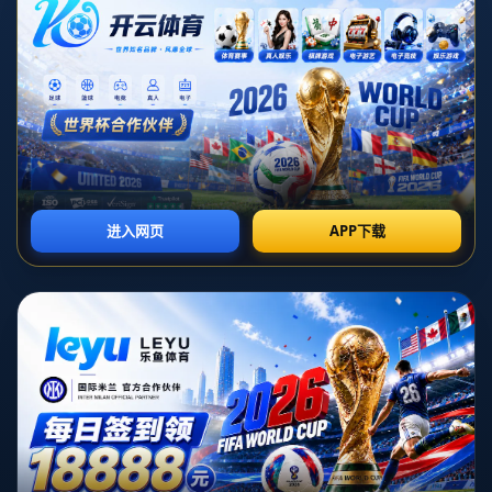
锋，令人耳目一新的对决让球迷们为之惊叹。**你来我往**的
激情场面中，哈登凭借出色的挡拆配合投中三分，库里则在
空位中毫不留情地还以颜色，这一幕无疑再次印证了三分球
在现代篮球中的重要性。
**挡拆的魅力与技巧**
在这场对决中，哈登展示了他利用挡拆战术的高超技艺。随
着大个子队员的掩护，哈登可以获得关键的投篮空间，这种
战术不仅提升了他自身的得分效率，也给球队创造了更好的
进攻机会。他的三分球命中率一直是联盟中佼佼者，得益于
他深厚的投篮基础和对战术的精准理解。
如果你观察哈登在比赛中的移动，会发现他总是能够找到**最
佳投篮时机**。当防守者被挡住后，他迅速穿过掩护，接球后
毫不犹豫地出手。就在这种时刻，他的三分球稳稳命中，让