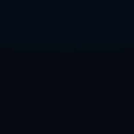
队则利用库里的投篮威胁和其他球员的跑位，轻松撕裂对手
防线。
综上所述，NBA赛场上的这些出色表现提醒我们在观赏赛事
的同时，也应理解背后的**战术深意**。哈登与库里之间的
“你来我往”，不仅是一场游戏的较量，更是篮球智慧和技巧的
直接对话。在这些球员身上，我们能看到现代篮球的无限魅
力与可能性。
上一篇：扎卡阿森纳7个赛季0联赛冠军 加盟药厂首赛季夺冠
下一篇：普理查德31+11绿军屠黄蜂 热火大胜猛龙仍第八
服务热线
0512-9191821