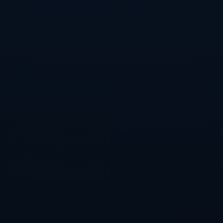
高光时刻，更是凯尔特人在进攻端成功的关键。通过分析场
上局势，怀特不仅在进攻端表现突出，防守端同样扮演了至
关重要的角色。**高效的投篮命中率**和**良好的防守意识**
使得他成为热火无法忽视的威胁。
随着大比分领先，凯尔特人在接下来的比赛中可以更有信心
地调整战术，继续发挥他们在攻防两端的优势。而热火虽然
落后，但作为一支有着丰富季后赛经验的球队，他们也必将
作出调整，希望在接下来的比赛中寻求反弹机会。