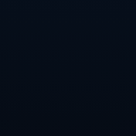
此外，**邮差**这份职业也为女足退役球员提供了另一种可
能。对于那些希望在从事户外活动的同时，还能保持运动活
力的人来说，成为邮差是很好的选择。莉萨，一位曾在欧洲
联赛中获得冠军的女足球员，如今在她的小镇上成为了一名
邮差。她表示：“每天骑车送信让我保持了很好的体型，也让
我有时间思考未来的发展目标。”