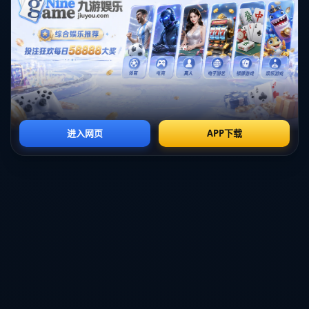
转型为**教师**是许多女足球员的另一选择。对体育的热爱使
她们能够在青少年中激发出对于健康和运动的热情。作为来
自巴西的前锋，安娜利用自己的影响力，在当地的一所中学
担任体育老师。她的课堂既有实战技巧的解析，也有对学生
心理素质的培养。安娜强调：“教育不只是知识的传递，更多
是关于如何塑造性格和品格。”