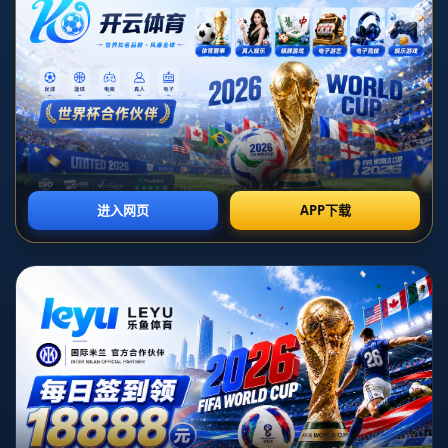
在足球界，有这样一位传奇的女足球员，她不仅为自己的球
队赢得过无数荣誉，同时也是一位优秀的保镖、教师和邮
差。她的故事不仅展示了*女性在体育领域的顽强斗志*，也揭
晓了她们是如何在职业生涯之外**实现经济独立**的成功秘
诀。