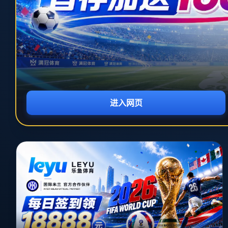
型门将”，常常冲出禁区，用快速反应和优秀的脚下
诺伊尔不仅保护了球门，更是积极参与到球队的控球
**，促使许多年轻门将模仿他的风格，改变了门将位