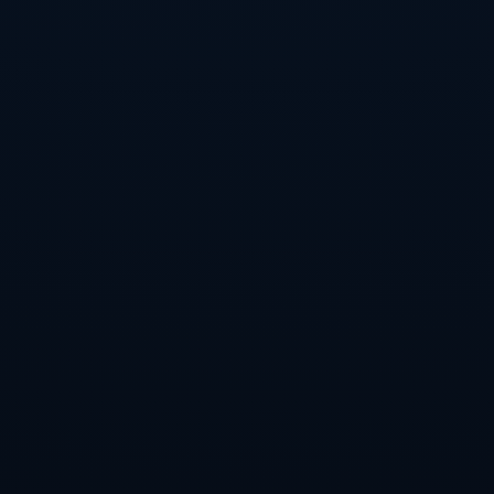
潜力。在德国国家队中，诺伊尔占据主力门将的位置多年，而特
续保持目前的状态，他完全有能力在未来的欧洲杯和世界杯中担