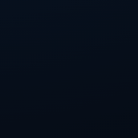
尔施特根凭借其不断进步的表现，正在逐步缩小与诺伊
当德国队的主力门将。