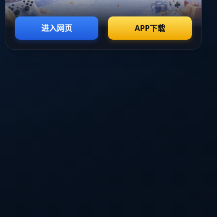
常上演精彩扑救。而马特乌斯的评论显示，他不仅对诺