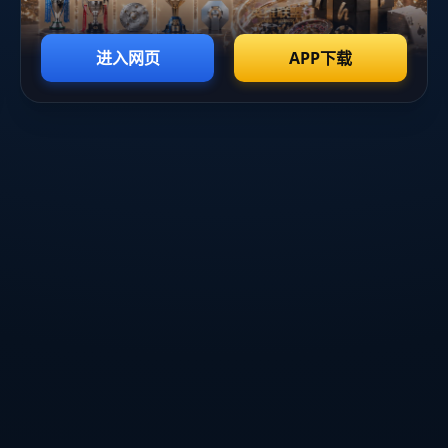
己在世界顶级门将之列。他的控球能力和反应速度让他在比赛中常
满期望。