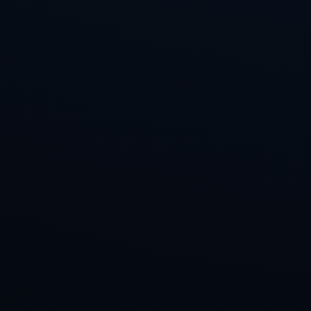
### 案例分析：诺伊尔与特尔施特根的交锋
诺伊尔和特尔施特根曾经在多个赛季的德甲联赛中交锋
他们的表现更加突显了门将的先锋作用。他们不仅依靠扑
**总结：** 总体而言，诺伊尔已经通过改变门将
有望将诺伊尔的创新进一步发扬光大，为德国队乃至
代。
上一篇：特纳33分步行者终结独行侠7连胜 雄鹿大胜76人
下一篇：孔德乘火车返回巴塞罗那，并阅读金融经济学相关