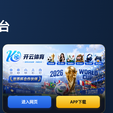
关于我们
产品中心
新闻中心
联系方式
还能踢两届大赛
展趋势，使得门将的角色不仅仅是站在球门前扑救，而是
探讨诺伊尔如何改变门将的打法，并分析特尔施特根在
越的场上表现重新定义了门将的角色。他被称为“扫荡