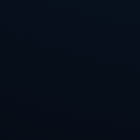
特尔施特根相对年轻，他具备踢至少两届国际大赛的
尔之间的差距。马特乌斯指出：特尔施特根如果能继