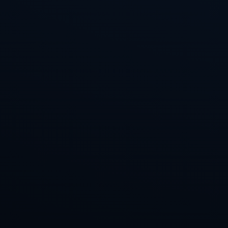
在全球篮球领域，类似的情况并不少见。例如，**NB
准指导，最终成功夺得总冠军。江苏肯帝亚可以从这
### **总结与反思**
虽然江苏肯帝亚未能在新赛季取得主场开门红，但他
赛中提升表现，任何挫折都可能成为成功的铺路石*
上一篇：约基奇三双掘金灭火4连胜 河村3分灰熊胜奇才