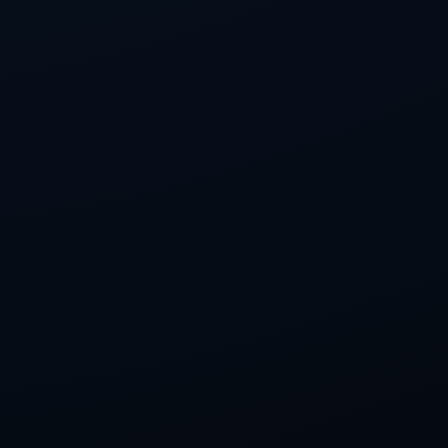
惋惜的失利**，但通过管理层的果断调整和教练团队的精
人员配置是迈向成功的关键。
**只要能够从这次失利中吸取教训，并在接下来的比
中绽放光芒，赢得更多胜利。