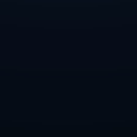
A中的洛杉矶湖人队在2019-2020赛季初期也经历了几场令人
样的案例中吸取经验：在维持团队士气的同时，灵活调整战术和
们在比赛中展示出来的潜力和改进的空间让球迷对未来充满期待。
*。通过不断的努力和调整，江苏肯帝亚有望在赛季接下来的比赛