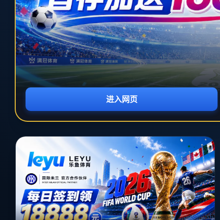
### 比赛关键时刻复盘
比赛前期，江苏肯帝亚展现出良好的竞技状态，**特
进入最后一节时，局势开始发生微妙的变化。对方球
分钟，江苏肯帝亚的几次失误让对手抓住机会，完成了
### 精神层面与策略分析
这场比赛也暴露了江苏肯帝亚的一些问题。首先，在
望**。此外，团队的罚球命中率也亟需提高，多次失
然而，我们也看见了许多积极的方面。*新引入的几
训练，球队的表现仍然值得期待。
### 行业案例启示