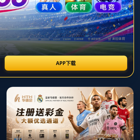
别是在防守端的表现让人眼前一亮**。他们通过迅速的转型和有
队显然对江苏肯帝亚的战术作了充分的研究和应对，他们通过增
比分反超。*
面对逆境时，团队协作和临场应变能力尚有不足。**关键时刻的
误罚球成为了比赛中难以忽视的败笔。
名球员展现出来的拼搏精神和个人能力都为球队增添了一抹亮色*