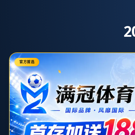
差一步
在激烈的篮球赛场上，每一场比赛的不确定性和戏剧化
肯帝亚队在新赛季初期遇到的一次无奈的失利。这不
### 赛前背景与预期
江苏肯帝亚队在新赛季伊始，经过了长时间的备战和
提升球队的整体竞争力*。球迷们满怀期待，期望看