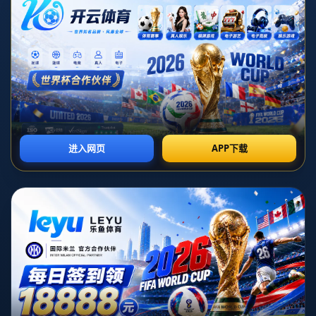
苏比门迪自出道以来一直是皇家社会不可或缺的中场核心。
他凭借出色的控球能力和战术意识，**迅速赢得了教练的信任
**。这样的球员通常被认为是俱乐部未来的基石。对于他这样
有潜力的球员，通常球迷和管理层会认为他的离开是难以想
象的。然而，职业运动员的决定往往充满了复杂性。
_为什么苏比门迪会考虑离开呢？_
首先，职业发展的需要是一个重要因素。在许多球员的职业
生涯中，**不乏追求更高水平竞技舞台的渴望**。对于苏比门
迪来说，虽然皇家社会在西甲是一支具有竞争力的球队，但
与世界级豪门相比，仍存在差距。更高水平的比赛不仅能够
提升个人能力，也能够在国际舞台上提升个人知名度和影响
力。例如，前英超球员埃登·阿扎尔的职业生涯就因成功转会
皇家马德里而得以推向一个新的高峰。
其次，**经济因素同样不可忽视**。职业球员的黄金时期有