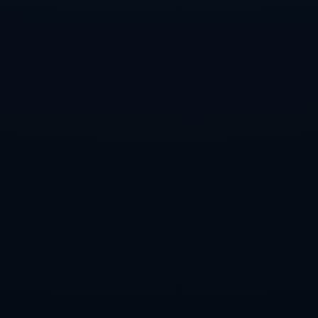
巩固自己的足球技能，为球队贡献更多。
对于皇家社会来说，**留住苏比门迪这样的球员**不仅是一种
战术需要，更是一种情感上的支持和鼓励。这也激励了俱乐
部在未来投入更多资源来改善球队的整体竞争力，力求在西
甲赛场上挑战更高的排名，甚至瞄准欧洲赛事。
总的来说，苏比门迪考虑过离开是一种出于个人和职业发展
的自然选择，而选择留下则是对皇家社会的信任与忠诚。这
种两难的选择是每位职业球员都可能面临的，而苏比门迪的