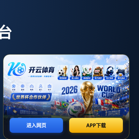
关于我们
产品中心
新闻中心
联系方式
主力军
目的年轻球员，寄希望于通过引进新鲜力量增强球队
布伦森，这位已被证明极具影响力的球员，不仅在场上