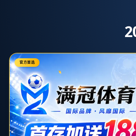
尼克
**尼克斯将与迪文琴佐会面 布伦森成招募主力军**
近年来，纽约尼克斯队一直在努力提升其在NBA的
实力。同时，尼克斯队的招募也令人关注，因为**贾伦
*在NBA球队中，成功的招募常常需要内部人士的
表现出色，在招募过程中也凸显了其领导能力。他的