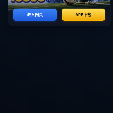
**布伦森的影响力**
尼克斯球迷们对于布伦森的期待不无道理。这位来自Vi
瞩目，同时，他与队友间的良好关系也助力球队更好
*作为潜在新秀，迪文琴佐无疑是许多球队争相招揽
支球队，不仅取决于合同的金额，球队前景和内部关
**迪文琴佐的吸引力**
迪文琴佐在场上的速度与精准一直被视为他的标志，*
来全新的动态，提升球队的整体竞争力。即使在明星
其富有战略性的规划和团队氛围成为了迪文琴佐的潜
举个例子，近年来尼克斯在招募罗宾逊的过程中，便
能会借助这种模式，再度在迪文琴佐身上获得成功。
*面对激烈的竞争，尼克斯的招募工作愈加显得至关
身的潜力。*