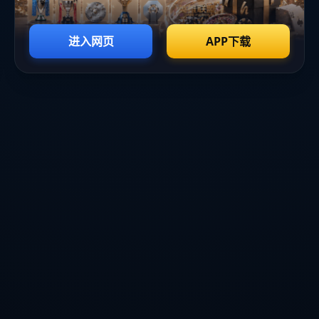
llanova大学的明星在职业生涯中多次证明了其不凡的实力
地招募优秀球员。对于尼克斯而言，布伦森的魅力和口碑可能正
的目标。自从他在大学时期展示出不凡的篮球才华后，这位年轻球
系同样发挥着举足轻重的作用。*
*他在比赛中展现出的侵略性和敏锐洞察力，让他成为球队进攻的
汇集的联盟中，迪文琴佐以其独特风格和无与伦比的毅力，成为
在理想选择之一。
是通过营造良好的团队氛围和提供清晰的个人发展道路，成功吸
重要。他们不仅需要展示出足够的诚意，还需有明确的计划，确