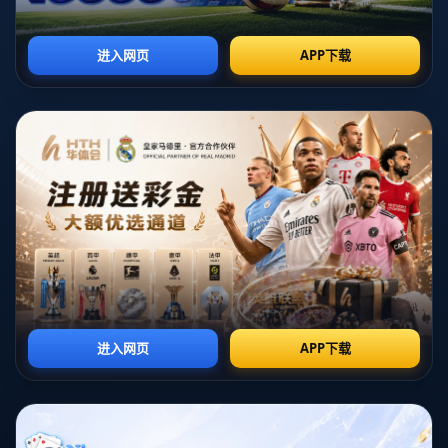
在2023赛季，阿森纳以令人瞩目的不败战绩引起广泛关注。
然而，这一光辉纪录在近期的英超联赛中被打破。这一战绩
变化不仅引发了球迷间的热议，也为球队的未来作战策略提
供了深刻反思的契机。本文将为您解析阿森纳**不败纪录终结
**背后的深层原因及其可能对未来赛事的影响。
### 近期赛事回顾
阿森纳在本赛季的表现可谓是史诗级的，无论是主场还是客
场，他们都展现出了极高的比赛水准。在比赛之初，阿森纳
凭借着出色的团队合作和球员个人能力连续取得佳绩。尤其
在客场，他们始终保持着**强劲的攻防节奏**。不败纪录的终
结，不仅仅是一个结果的变更，更是对球队核心能力的考
验。
### **不败金身告破的原因解析**