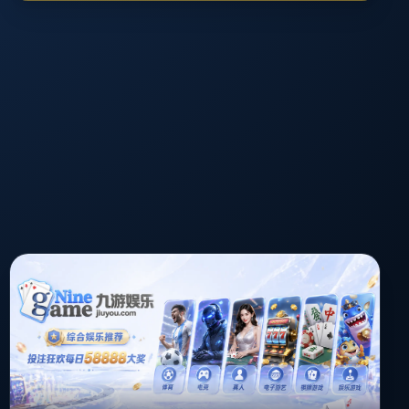
4-4-2防守战术。
他们在中场的控制力是这场胜利的关键。中场核心麦克
*前场进攻的默契**，也打乱了乌克兰的防守部署。
出现失误，让苏格兰队频繁地在中场取得了对球权的控
在一次角球中抓住机会，由后卫头球破门，锁定胜