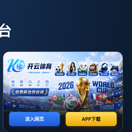
关于我们
产品中心
新闻中心
联系方式
克兰
了全球足球迷的目光。本文将深入分析苏格兰队在这
回暖。而**乌克兰队**则同样具备不俗的实力，近