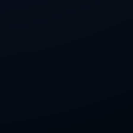
接下来的比赛中保持这种高水平的发挥，苏格兰队或许
重要性。苏格兰队的胜利为其他球队在国际赛事中的表