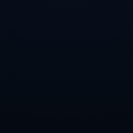
欧洲国家足球联赛**中不可小觑的实力。展望未来，如果能够在
术出色**的苏格兰队，也可以从中吸取到团队合作与战术执行的