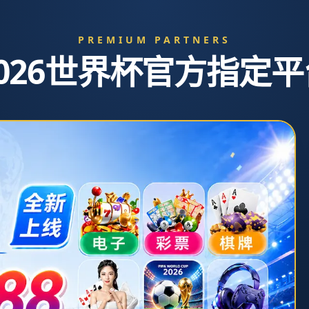
首页
洲国家足球联赛：苏格兰3比0 轻取乌
2026-07-07T02:30:43+08:00
胜乌克兰，这场比赛不仅展示了苏格兰队的强大实力，也成功吸引
伍。随着近年来青训系统的完善，苏格兰在国际赛场上的表现逐渐