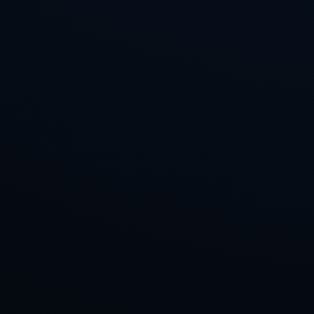
通过这次比赛，苏格兰队用实际行动证明了他们在**
会在本届赛事中走得更远。
通过分析这场比赛，我们不仅看到了一支**团结且技
现提供了极具价值的借鉴。
上一篇：李霄鹏：河南是表现更好的一方 运气站在我们这边
下一篇：库里缺阵勇士4连败 唐斯33+11森林狼豪取7连胜
服务