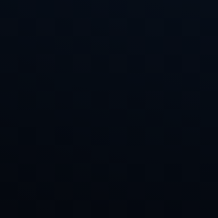
**以乐促战，氛围和谐**
湖人队训练营的另一个关键词是“欢乐”。教练组深知
强了球员之间的情感联系，也为新赛季的辛苦备战注
**结语**
湖人训练营的成功，不仅在于球员个体能力的提升，
在这个过程中，湖人队员们通过相互支持与共同努力
上一篇：印尼队今非昔比 国足能否避免下半场崩盘再发生？
下一篇：德转列佩佩生涯搭档最多队友阵：C罗、拉莫斯、本
0512-9191821
服务
热线