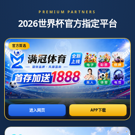
免签海港&年薪120万美元 古斯塔沃
18场16球直逼武磊
2026-07-07T02:30:43+08:00
**前言**
在现代足球世界中，球员的个人表现和商业价值常常吸引着
全球的目光。当海港球队宣布免签来自南美的射手古斯塔沃
时，这个举动不仅在足球圈中掀起了波澜，也引发了许多人
的好奇：一名初来乍到的外援，凭借18场比赛中打进16球的
杰出成绩，*他的表现直逼中国球星武磊的辉煌纪录*，年薪高