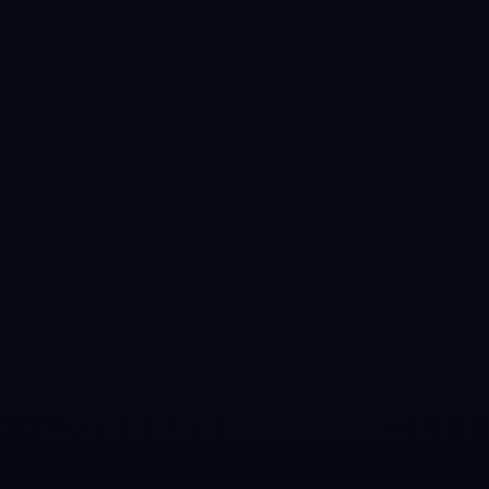
通过合理的引援策略，海港成功引进了这样一名高产射手，
让人充分感受到足球市场上机遇和挑战并存的局面。古斯塔
沃的出色表现不仅丰富了比赛的观赏性，也让我们对未来有
了更多的期待。在足球这个充满未知的舞台上，*每一次赛场
上的精彩突破，都是对于梦想的坚实追求和实现*。
上一篇：普陀区打造赛事育人高地,巧用“小空间”,创造“大体育”
下一篇：巴特勒：莫宁说我是英雄？我不是任何人的英雄
服务热线
0512-9191821