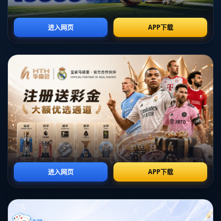
桑乔的助攻表现突出，也离不开团队的全力配合。**在曼联，
队友的跑位和配合战术为桑乔创造助攻提供了坚实的基础**。
通过与球队中菲尔南德斯、卡瓦尼等球员的默契配合，桑乔
在传球的精准度和视野上获得了飞跃性提升。他们之间的合
作使得曼联在进攻端威胁倍增，进而提升了整个球队的竞争
力。
**案例分析：经典助攻的背后**