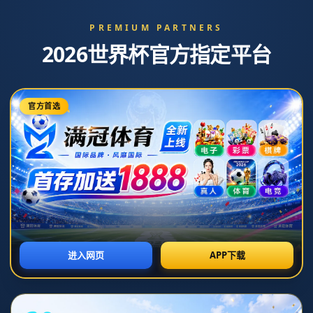
桑乔本赛季英超已送出3个助攻 追平
个人最佳成绩
2026-07-07T02:30:43+08:00
**桑乔的英超辉煌时刻：助攻王者的成长之路**
作为现代足球世界的翘楚，英超联赛不仅是许多球员展现实
力的舞台，也是他们攀登职业巅峰的地方。本赛季，贾登·桑
乔以出色的表现再次吸引了众多球迷的视线。他在英超的助
攻数已达到3次，追平了自己的最佳成绩，这也标志着这位年
轻天才在英超的新突破。