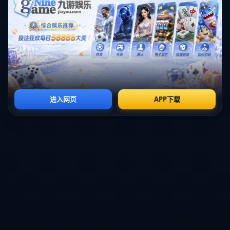
在对阵切尔西的一场重要比赛中，桑乔的一次精准传球成功
地撕开了对手严密的防线，这次助攻不仅帮助球队扭转了比
赛场上的劣势，也进一步稳固了桑乔在球队中的地位。这场
比赛被认为是桑乔助攻能力的巅峰之作。他从中场快速带球
突破至禁区前沿，吸引了多名防守球员后，冷静将球传给了
门前的C罗，帮助后者轻松破门。
**技术与心态的双重提升**
除了技术的提升，桑乔本赛季的稳健表现也反映了他心态的
成熟。作为一名备受期待的年轻球员，桑乔肩负着巨大的压
力。**面对这些压力，他展现出了不同凡响的心理素质，不畏
惧挑战，并且能够在关键时刻做出正确的选择**。这种心态上
的成熟让他能够在场上保持冷静，为球队带来更多胜利的机
会。
在这个竞争愈加激烈的联赛中，桑乔用他的助攻实力证明了