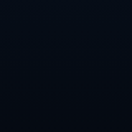
力，他们在**意甲赛场**上的表现实在令人振奋。对于任何关