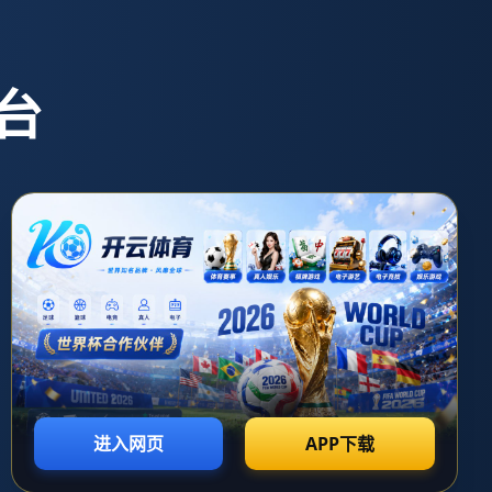
关于我们
产品中心
新闻中心
联系方式
的表现再次吸引了球迷的目光，以**2比0**的比分
球和高压逼抢占据了主动权。值得一提的是，国际米兰