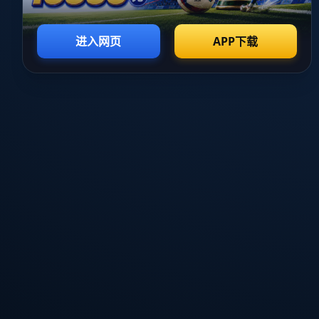
此次胜利后，国际米兰在积分榜上的位置得以稳固，
重现当年的辉煌，更渴望在欧战中走得更远。