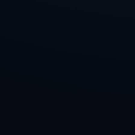
通过这场比赛，国际米兰向球迷和世界证明了自己的实
比赛。而国际米兰，也正在一步步接近自己的目标。