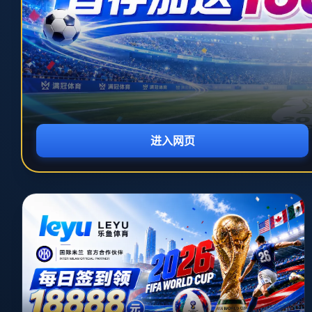
主教练的战术安排非常成功，通过*三后卫结合两个进
在比赛进行到上半场第25分钟时，国际米兰打破了
试图通过反击寻求机会，但国际米兰的后防线表现非
**球员表现抢眼，明星效应助力**
此外，此役国际米兰能取得胜利，不得不提到几位球员
守之间的无缝切换为球队提供了极大的支撑。还有后
除了上述提到的球员，*本场比赛中*，球队在体能
势。第55分钟，国际米兰通过一次定位球机会，由中
**联赛前景光明，国际米兰雄心不减**