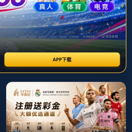
攻边翼的策略*，有效地限制了莱切的边路进攻。
僵局。前锋劳塔罗·马丁内斯在禁区内接到一个精准的传球，冷静
常稳固，并未给对方留下明显的得分机会。
的**出色发挥**。除了劳塔罗的进球外，中场发动机巴雷拉的
防中坚什克里尼亚尔，他在多次关键时刻的封堵和拦截，确保了
储备和比赛节奏控制方面也非常占优。他们通过快速的节奏变化，
后卫德弗里头球破门，将比分扩大为2比0，奠定了胜局。