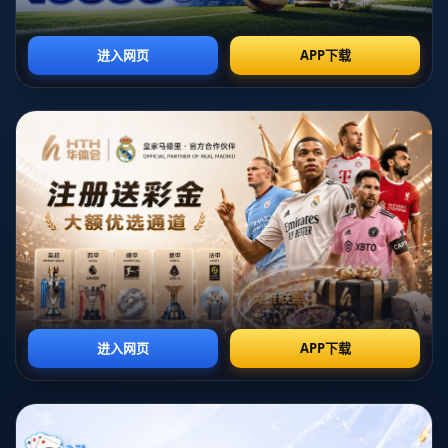
郭俊杰，这位年轻的田径运动员，一直以来以其出色的跨栏
能力和与众不同的战术智商而闻名。他来自一个普通的家
庭，但凭借对跨栏运动的热爱和执着，他在训练中投入了大