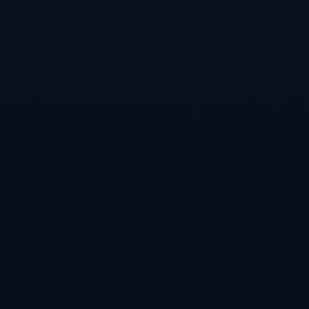
郭俊杰与他的教练团队不断优化步幅和起跨节奏，从而提高
比赛中的稳定性和速度。
**中国田径的未来展望**
郭俊杰的成功为更多中国运动员提供了心灵上的激励，也为
中国田径运动的未来发展指明了方向。在国际赛场上不断突
破自我的中国选手，将推动田径在国内的普及和发展。以郭
俊杰为代表的新生代选手，通过不断努力和创新，正在为中
国田径书写新的篇章。
**案例分析：国际田径的竞争与挑战**
郭俊杰的铜牌之旅不仅仅是他个人的成功，更是在国际田径
舞台上面对挑战和竞争的一个缩影。通过对比其他国家选手
的训练体系与历史成绩，我们可以看到，郭俊杰在提高技术
水平的同时，也通过心理素质的提升来面对巨大的压力。这