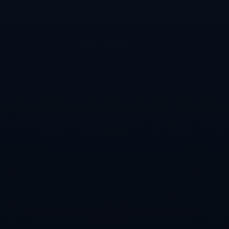
样的双管齐下，正是成就他今天成功的重要原因。
**结语**