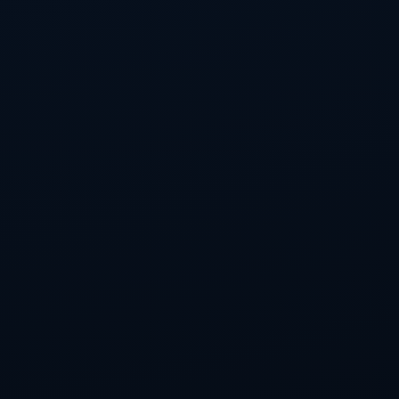
，迅速帮助球队找回状态，以其不朽的进攻能力和领袖
包容性和塑造力**。
这种对意甲的渴望不仅促使他不断提升自己，也让我们期