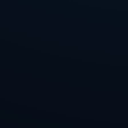
**案例分析：伊布的启示**
托万对意甲的崇拜并非盲从，瑞典球星伊布拉希莫维
风范带领年轻球员取得长足进步，成为米兰复兴的关键
从托万的角度来看，前赴意甲不仅能满足其对AC米兰
待更多像他一样怀揣梦想的球员，能够在这片充满奇