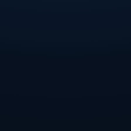
境**，还由于意大利足球对于球员个人技战术素质的全面提升。例
能力，更是整体团队协作的结果。