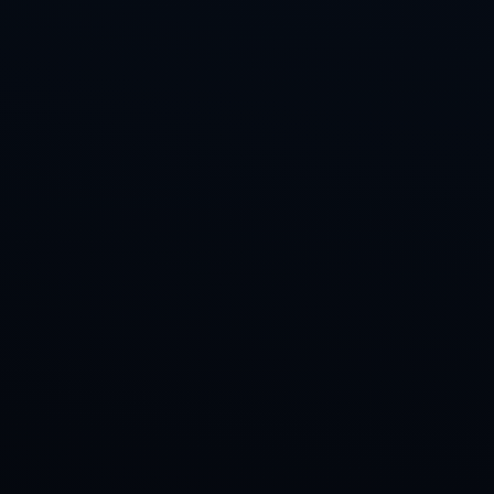
**总结**
托万对AC米兰和意甲的评价，让我们看到了他对于
动力。相信在不久的将来，我们或许会看到他穿上那身
上一篇：中国篮球名人堂最终推举名单预计9月底出炉
下一篇：记者：英力士提出要求与弗格森结束合作，双方是
0512-9191821
服务
热线