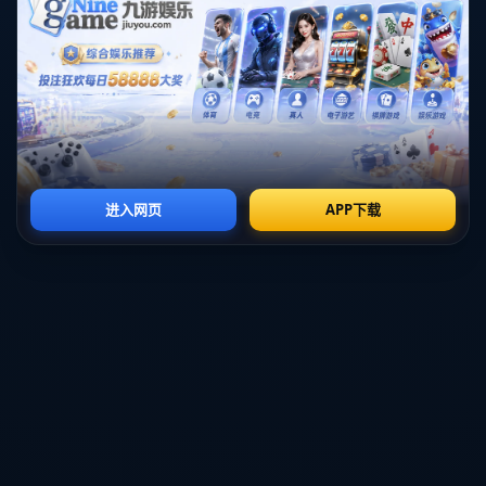
强的意志和缜密的战术，创造了神话。国足完全可以从这样
的案例中汲取经验。**用心准备**，永不言弃，是创造奇迹的
前提。
**心理素质与团队协作**
足球场上的较量，有时更是心理的较量。面对强敌时，如何
保持镇定，合理应对压力，是取胜的法宝。国足需要通过心
理训练，提高球员的抗压能力。**团队协作**，同样不可或
缺，球员之间的默契和配合，往往能在关键时刻起到决定性
的作用。