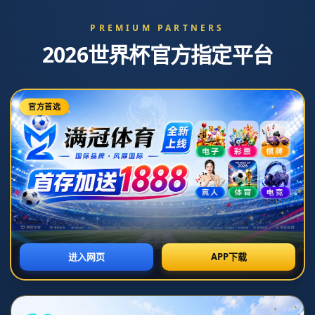
伊万：国足进入竞争最困难的小组
我们要全力以赴
2026-07-07T02:30:43+08:00
**伊万：国足进入竞争最困难的小组，我们要全力以赴**
在全球体育竞技中，足球无疑是最受瞩目的项目之一。作为
一位忠实的足球迷，关注各大赛事、分析球队实力，是一种
享受和激情。而当我们的注意力集中到**国足**时，大家的目
光又一次汇聚到了最新竞争态势中，我们看到伊万所指出的
“国足进入竞争最困难的小组”这一充满挑战的情景。那么，国