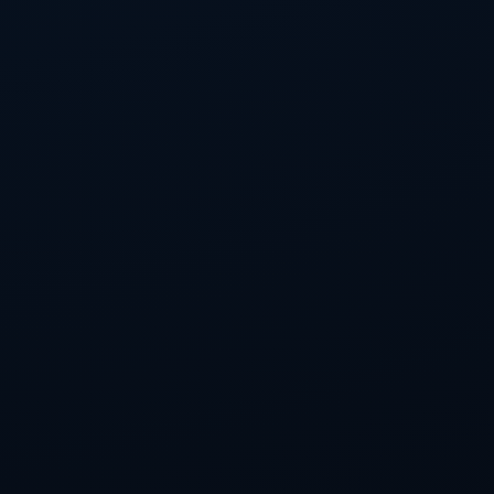
巴萨球员的技术优势。此外，德国球队擅长的高效反击令
历，更是加剧了球队在关键比赛中的压力。
是应对突发状况的能力，均展现出高水平。
全面压制令巴萨难以喘息，拜仁不仅在控球率上不逊色于
也是心理战中的压倒性胜利。
在欧洲赛场上建立辉煌，必须从战术到心理全面提升，
由相信，巴塞罗那可以重新崛起。或许，新的挑战与解