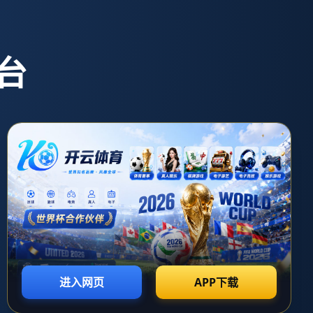
关于我们
产品中心
新闻中心
联系方式
不胜+3连败
圈，**连续7场欧战中未能战胜德国对手，并且遭遇
中的"磨刀石"。尤其是拜仁，近年来与巴萨的交手更