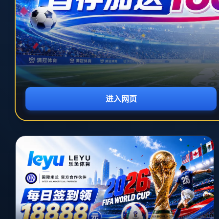
是让加泰罗尼亚球队屡屡陷入困境——提到拜仁，或
巴萨的控球战术。
**探究根源：战术、心理与对手实力**
分析巴萨在与拜仁、多特等球队比赛中的表现，我们