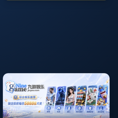
中，拜仁总是能够利用其顽强的防守、快速的反击打破