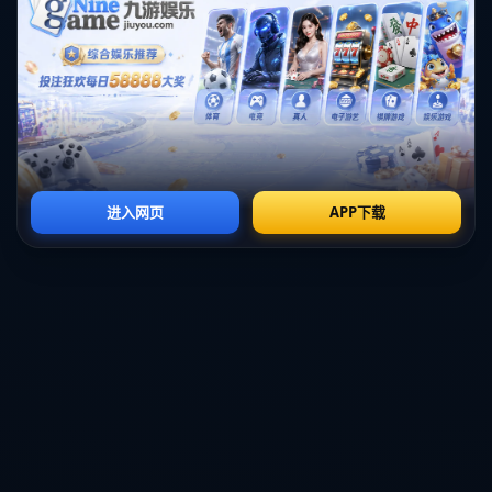
提到，是伊涅斯塔教会他如何将一个梦想化为现实。
**佩德里与伊涅斯塔的故事不仅仅限于球场**，它还传递出了
一种精神上的继承。在充满挑战和竞争的足坛环境中，年轻
球员需要榜样的指引。伊涅斯塔的成功给佩德里这样的年轻
人带来了无穷的勇气和力量。他让年轻一代明白，**国家的荣
耀**不仅仅是个人的成就，它背后还有一种深厚的责任感与荣
誉感。