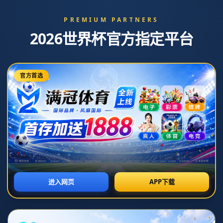
佩德里致敬伊涅斯塔：感谢你实现了
整个国家的梦想
2026-07-07T02:30:43+08:00
**佩德里致敬伊涅斯塔：感谢你实现了整个国家的梦想**
在足坛，**传奇人物**如伊涅斯塔对于后辈的影响是无法估量
的。他所创造的辉煌不仅限于足球场，还激励了无数年轻球
员去追寻自己的梦想。近来，西班牙新星佩德里在公开场合
向他的偶像伊涅斯塔表达了敬意："感谢你实现了整个国家的
梦想。"这句充满敬意和感激的话，引发了人们对两代球星之