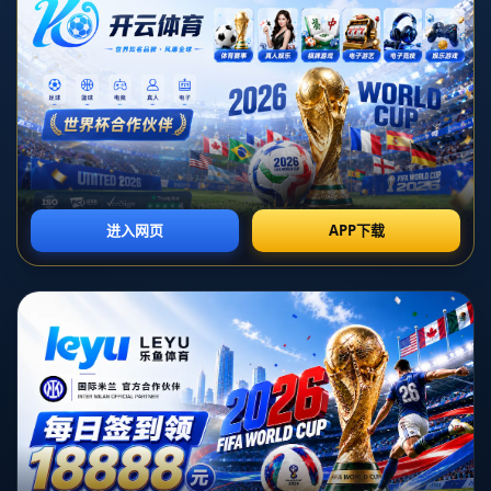
首先，从球员**表现和影响力**来看，*里夫斯*和*普尔希罗巴
雷特*都有其各自的独特优势。里夫斯作为一名出色的后卫，
凭借其在攻防两端的均衡表现以及关键时刻的稳定发挥，常
常能够成为比赛的胜负手。他不仅在组织球队进攻方面才华
横溢，而且在防守端也展现出极高的效率。同样，普尔希罗
巴雷特在他的队伍中也是个重要角色，以突出的得分能力和
全面的技术为依托，长期在比赛中为球队贡献巨大。通过比
较两者的表现，不难发现，里夫斯的竞技水平完全有资格争
取一份与普尔希罗巴雷特相当的合同。
其次，*市场价值和潜力*亦是评估合同的重要标准。**普尔希
罗巴雷特**凭借其较高的市场曝光率和商业价值，为球队带来
了相当可观的收益。里夫斯则在近期的比赛中不断证明自己
的潜力，尤其是在一些重要赛事中频频成为球迷和媒体关注