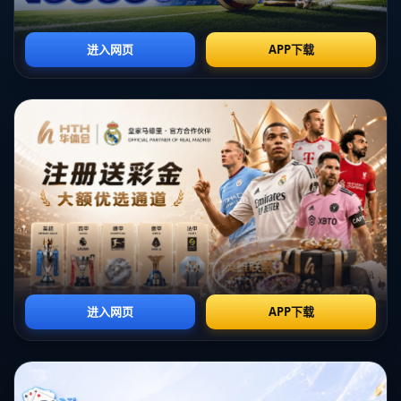
的焦点。随着里夫斯个人品牌的提升，他在广告代言、球衣
销量等方面的价值逐步显现，这无疑也提升了他的合同谈判
筹码。
**再者，职业生涯发展与球队战略**的契合度也是决定合同内