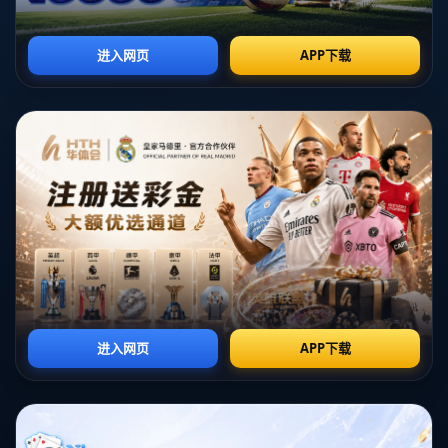
仅展现出了精准的射门技术，还在比赛中体现了优秀的跑位
意识和无私的团队精神。在三粒进球中，他的第二粒进球尤
其精彩：一次快速反击中，他灵活地甩掉了泰山队的防守，
两次假动作晃过守门员，最后轻松破门。在场上，马莱莱不
仅是得分手，更是比赛节奏的掌控者。
### *克雷桑染红：泰山队的致命打击*