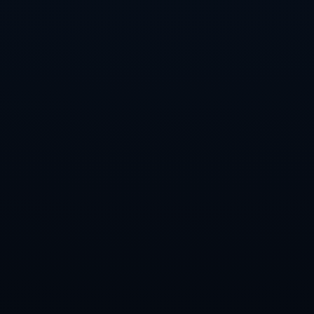
推动作用。
总体来看，这场比赛无疑是本赛季中超联赛中**最引人注目的
较量之一**。申花队通过这场比赛，再一次证明了自己在中超
赛场上的强大实力和不容忽视的竞争力。对于他们的球迷而
言，这场比赛不仅是大胜，更是一种信心的证实。
上一篇：德媒：特狮受伤之后，德国队还没有讨论诺伊尔回归的可能
性