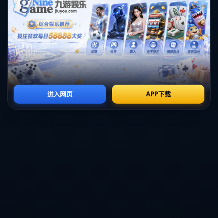
**克雷桑**的染红使得山东泰山队的战略瞬间崩盘。本来在中
场具有掌控力的泰山队，因为人数上的劣势而被迫收缩防
线。然而，在面对申花队一波又一波的进攻中，防线的紧张
并没有收获预期的成果。事实上，克雷桑的下场不仅影响了
球队的战斗力，也对整场比赛的心理状态产生了深远影响。
他的染红也为其他球队敲响了警钟：在关键比赛中，保持冷
静是多么的重要。
### **申花的胜利：意义深远**
这场胜利不仅令上海申花在积分榜上稳步前进，也展示了他
们在球队磨合上的成绩。无论是在进攻线路上的创新，还是
在防守中互相补位的默契，申花队都表现出了令人印象深刻
的战斗素质。这对于即将到来的更艰难的赛程，具有积极的