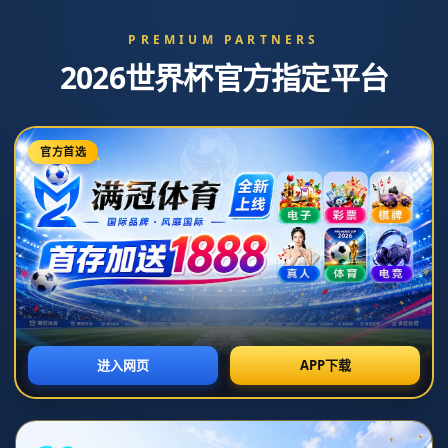
中超-马莱莱戴帽克雷桑染红 申花6-
0狂胜10人泰山
2026-07-07T02:30:43+08:00
**中超赛场：申花狂胜惊艳表现再创辉煌**
在刚刚结束的中超联赛中，上海申花队以*6-0*的惊人成绩战
胜了只剩10人迎战的山东泰山队。**马莱莱**上演了**帽子戏
法**，而泰山队的核心球员**克雷桑**则由于染红下场，成为
本场比赛的转折点。这场比赛不仅续写了申花在本赛季中的
闪耀表现，也为这支老牌劲旅增添了新的光辉。