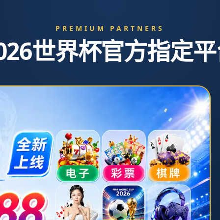
首页
联成立！媒体人：希望这是一个全新的
2026-07-07T02:30:43+08:00
理机构——中足联的成立*，无疑为中国足球界注入了新鲜血液，
的人的期望：一个*全新的开始*。
源不足再到球员培养的问题。然而，中足联的成立被视为*重振中