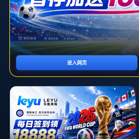
更是中国足球未来发展的希望。不难发现，中足联的
#### 1. **规范化管理与运营**
中足联成立的核心目标之一是实现中国足球的*规范
理理念和国际化的运营模式，可以为中国的足球俱乐