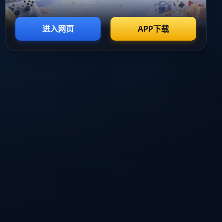
放在*加强青少年足球培训*上。中足联计划建立一个