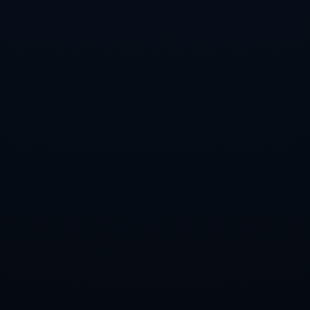
之初面临的困境与中足联类似，通过规范管理、重视青训发展和国
例证明了踏实地建设基础并逐步提升联赛水平的重要性。
，以推动中国足球走向顶峰。**“一个全新的开始”不仅仅是媒
几年内，改变中国足球的面貌，为全球足球界展现出中国的实力
阿玛德进球被吹.