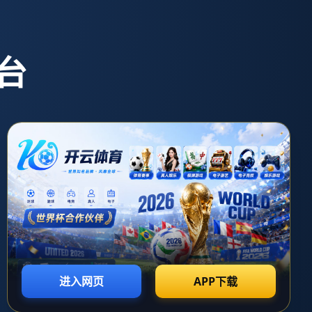
关于我们
产品中心
新闻中心
联系方式
开始.
标志着中国足球发展进入了一个新的阶段。这一举措不
国足球的一块基石*。这不仅是一个管理机构的重组，