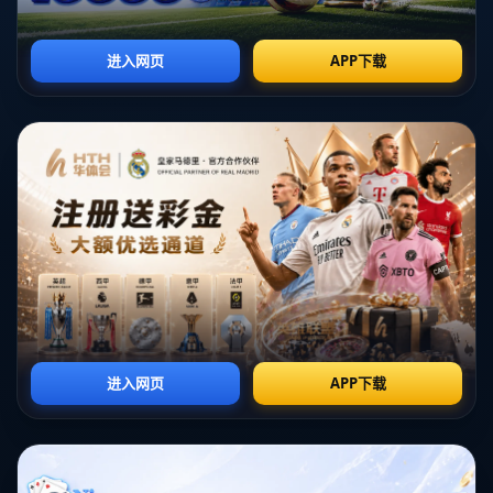
**年轻球星布朗尼的成长之路**中，值得关注的不仅仅是他继
承了父亲的优良基因，而是他在球场上**认真学习和不断进取
**的态度。此次比赛中的表现，充分说明了他已经不仅是名人
之后，更是一位具有**独立竞争能力**的篮球战士。他的进步
也让我们看到，在未来，布朗尼有可能成为NBA赛场上又一
位璀璨的明星。
从以往的多场比赛数据和视频分析中可以看出，布朗尼在进
攻端的表现愈发成熟。他善于利用自己的敏捷性和篮球智商
找到对手防守的漏洞。无论是**外线三分**还是内线突破，他
的选择总是那么果敢而准确。他的队友们也给予了他更多信
任，这种队内化学反应的增强也是他得以获得31分的重要因
素。