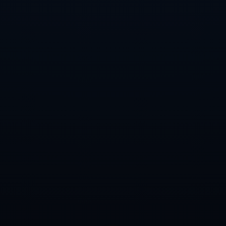
他在职业生涯中迈出的重要一步。从场上的**拼搏精神**到场
下的努力训练，他用实际行动诠释着对篮球的热爱与梦想。
对于布朗尼来说，这仅仅是一个开始，未来的篮球之路还在
不断延伸，而他的篮球生涯也必将更加闪耀。
上一篇：羽毛球——马来西亚公开赛：陈柏阳／刘毅首轮晋级.
下一篇：杨莉娜：年轻球员要将进国家队作为最重要目标 是新开始也
是挑战.
服务热线
0512-9191821
© Copyright 2024
Kaiyun-开云（中国）官方网站_KAIYUNSPORTS
All Rights