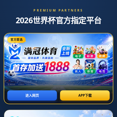
布朗尼单场狂揽31分，创职业生涯
新高，隔扣震撼全场.
2026-07-07T02:30:43+08:00
**布朗尼单场狂揽31分，创职业生涯新高，隔扣震撼全场**，
这一标题不仅展现了他在那场比赛中的卓越表现，还突出了
他作为一名篮球运动员的发展潜力。**布朗尼**，作为传奇篮
球巨星勒布朗·詹姆斯的儿子，一直以来都在公众关注的目光
下成长。然而，他逐渐摆脱了父亲光环的影响，用自己的努
力和实力**证明了自己**。这场比赛中，他的高分表现和震撼