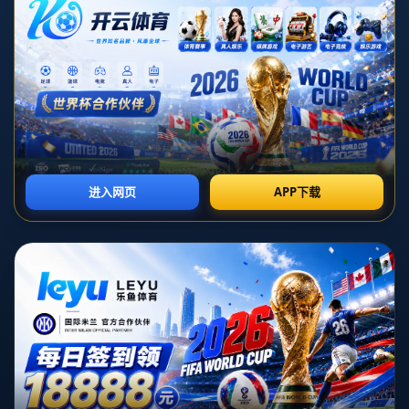
的隔扣无疑成为了球迷们津津乐道的话题。
在那场激烈的比赛中，布朗尼以31分的佳绩刷新了他个人单
场得分纪录，这不仅是他职业生涯的新高，同时也是一次向
世界宣告他实力的时刻。在比赛的关键时刻，布朗尼的一次**
惊艳隔扣**彻底点燃了现场观众的热情，场馆内爆发出的欢呼
声和掌声见证了这一高光时刻。这记隔扣不仅展现出他的**身
体素质**，更是对对手防线的一次无情打击。
在我们探讨布朗尼的成功时，不能忽视的是他对待篮球的专
业态度和不断进步的训练方法。他每天投入大量时间在**技巧
训练**和**身体素质提高**上，例如增加上肢力量以增强终结
能力，以及进行速度训练以提升突破的爆发力。这些努力，
不仅帮助他在场上表现出色，更让他在关键时刻能够**冷静处
理**比赛压力。