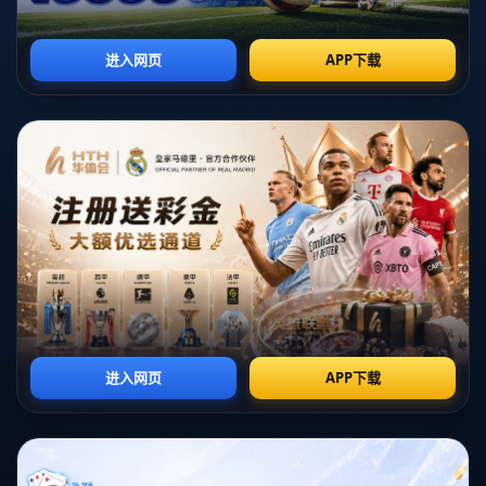
近年来，央视春晚不仅承担着传递春节文化的使命，也成为
传递社会正能量的重要媒介。此次多位**奥运健儿亮相春晚舞
台**，无疑将为观众带来一场视觉与精神上的双重体验。众所
周知，奥运选手以其严谨的训练和顽强的拼搏精神激励了无
数人，而春晚则是他们展现非竞技领域风采的绝佳舞台。
通过将奥运精神与春节文化有机结合，本次春晚不仅传递了
健康向上的正能量，也传达了全民参与的体育精神。这种跨
界合作让人们更加深入地了解到，奥运健儿不仅是赛场上的