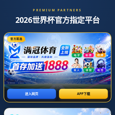
多位奥运健儿将登上央视蛇年春晚
王昶说第一次上春晚比上赛场还紧
张.
2026-07-07T02:30:43+08:00
**多位奥运健儿将登上央视蛇年春晚，王昶称“第一次上春晚
比上赛场还紧张”**