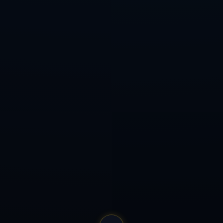
重要性。
**春晚舞台不止属于专业艺术家，也属于那些用激情和汗水为
祖国争光的健儿们。在他们的舞动之间，“奥运精神”早已跨越
赛场的界限，成为中国新春的独特符号。**
上一篇：哈利伯顿25+10库里缺阵 步行者力克勇士5连胜.
下一篇：马来西亚羽毛球公开赛：我国头号女单杨佳敏止步八强.
服务热线
0512-9191821
© Copyright 2024
Kaiyun-开云（中国）官方网站_KAIYUNSPORTS
All Rights
by
kaiyun