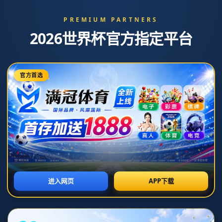
大连鲲城新赛季续租青岛海牛前锋陈
佳奇.
2026-07-07T02:30:43+08:00
**大连鲲城的续租战略：陈佳奇的新赛季机遇**
在新赛季即将来临之际，大连鲲城的球迷们迎来了一则振奋
人心的消息：球队成功续租青岛海牛前锋陈佳奇。这一策略
不仅展示了大连鲲城对**球队实力提升**的雄心壮志，也为陈
佳奇提供了更为广阔的舞台。在这篇文章中，我们将分析这
项续租交易对双方的影响，以及陈佳奇在大连鲲城的新赛季