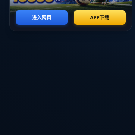
从当前状态分析，两队在联赛中的表现差异显著。**
诺德近年来在荷甲亦表现不俗，尤其是主场作战时的
值得注意的是，拜仁近年来在客场往往遇到来自主队
在欧战舞台上证明自己，而拜仁的防线可能会因此遭