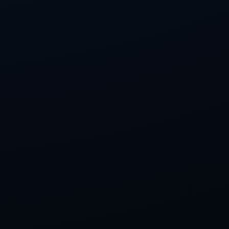
则让人们重新审视球员个人生涯与俱乐部文化交融而成
奇见证者”马凯的附加情感价值**。