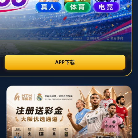
。而后他转会拜仁慕尼黑，成为球队锋线的稳定得分点，在德甲
的马凯更展现出了精准高效的射门能力，尤其是在2007年欧冠对
选择亲自到场观看此役，**无疑为拜仁对阵费耶诺德的比赛增添
慕尼黑与费耶诺德分别代表着德甲和荷甲的巅峰。拜仁作为世界
德作为荷甲传统三强之一，也在国际舞台上拥有属于自己的光辉
却因欧战的缘故多次交手。**其中不乏惊心动魄的经典场面，而
达一种怀旧之情，更是对两支俱乐部传统传承的一种致敬。对于
，马凯留下的不仅是进球，更是一种“**效率为王**”的锋线理