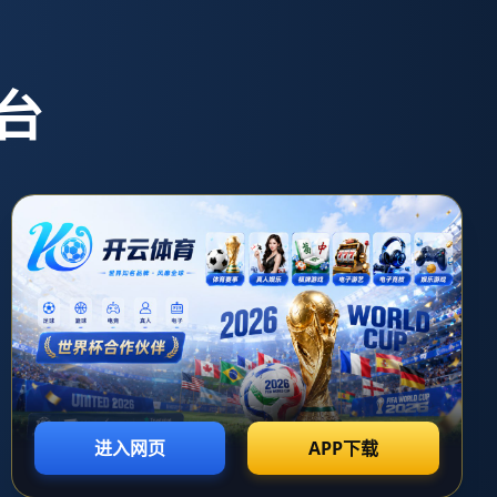
关于我们
产品中心
新闻中心
联系方式
战：对.
传统意义上的较量。**这不仅是两大豪门球队历史积
生涯充满了传奇色彩。他在费耶诺德崭露头角，并迅速