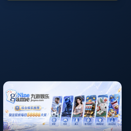
赛场和欧洲赛场上都留下了不可忽视的贡献。
阵皇家马德里的比赛中，开场10.12秒攻入的史上最
了历史纵深感，也让人不禁回顾两支球队间的深刻渊
顶级俱乐部，其辉煌战绩不胜枚举——德甲冠军数不胜
时刻，1970年一举斩获欧洲冠军杯（即欧冠前
这些历史积累更加增强了本场对决的吸引力。
费耶诺德球迷来说，马凯从旧日的绿茵新星成长为欧洲
念，至今影响着拜仁攻击端的打法。