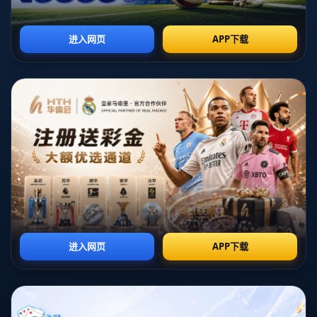
总体来看，战术上的灵活应变成为了许多球队成功的关键所
在。教练组在赛前的准备和临场的调整，直接影响到了下半
场的表现，展现了足球比赛中战术深度的极大重要性。
2、球队表现的对比
在第二回合的比赛中，各支参赛球队的表现参差不齐，形成
了鲜明的对比。某些球队在面对压力时展现出的韧性令人钦
佩。他们不仅能稳定地进行控球，还能在比赛局势不利时，
迅速调整战术，应对对手的进攻。这种表现，不仅是对技战
术的训练，也是心理素质的体现。
反之，部分球队则在高压局面下显得过于紧张，无法充分发
挥出自身的水平。在这种情况下，球队的表现往往显得被
动，缺乏创造性和灵活性，导致难以有效穿透对手的防线。
这种表现的差异，不仅影响了比赛的走势，还直接导致了最