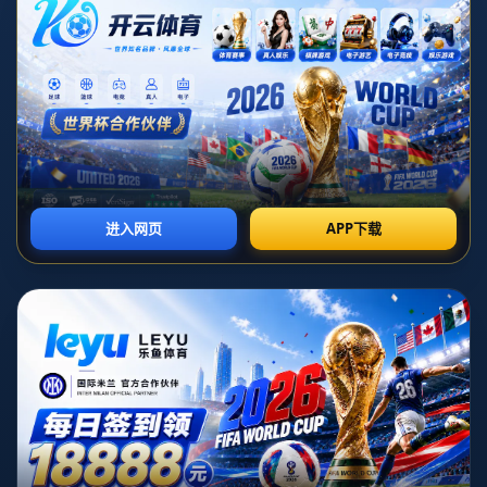
中被逐一拆解，通过数据和案例来展开论述，帮助读者更好
地理解这场足球盛事的背后故事。
1、战术布置与变化
在第二回合的比赛中，各支球队的战术布置成为了决定胜负
的关键因素。许多球队在首回合的比赛后，针对对手的弱点
进行了相应的调整，这使得比赛的战术层面更加复杂和有
趣。一些球队积极采用高位逼抢，通过中场的紧逼来干扰对
手的出球，形成快速反击的机会，这种战术不仅能控制比赛
节奏，还可以在对手松懈的时候迅速打开局面。
此外，防守战术的变化也显得尤为重要。有的球队选择了更
加稳健的防守策略，将重心放在中场的控制与防守。此外，
通过双后腰的搭配，使得防线的厚度有所增加，给对手的进
攻制造了不少麻烦。这说明了在关键比赛中，防守的果断与
正确的组织同样是获得胜利的重要保障。