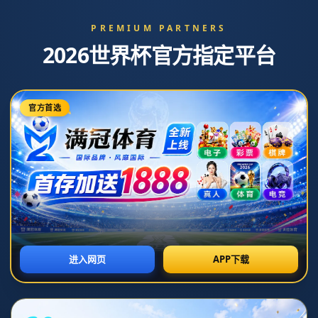
欧足联精英教练论坛举行 众多名帅
共襄盛举探讨足球未来
2026-07-07T02:30:43+08:00
在全球足球界的舞台上，教练往往是球队成功与否的关键因
素。近期，欧足联在其精英教练论坛上聚集了众多知名教
练，共同探讨足球的未来发展方向。此次论坛不仅是教练们
交流战术和理念的重要机会，更是他们对技术进步、足球教
育及职业伦理等问题进行深入讨论的平台。在这篇文章中，
我们将从技术创新、青训发展、职业伦理、全球化影响这四