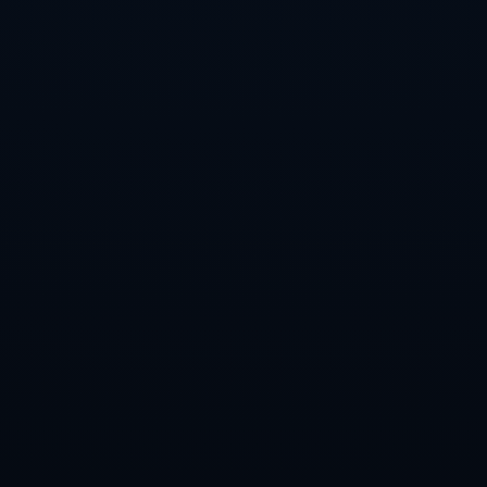
地接触到不同的战术理念和训练方法，从而提升自身的执教
水平和球技。交流的广泛性为足球文化的多样化提供了契
机，同时也推动了国际赛事的规模与影响力。
然而，全球化也带来了竞争的加剧。在此背景下，各国足球
协会和俱乐部需要认真思考如何在保护本土足球文化的同
时，兼顾与国际足球的接轨。教练们提出，只有在每个国家
保持特色的同时，加强与国际足球的互动与合作，才能在竞
争中脱颖而出。
总结：
通过对欧足联精英教练论坛的探讨，我们可以看到，足球的
未来不仅受到技术创新的推动，也深深植根于青训的发展、
职业伦理的规范以及全球化的影响。无论是教练、球员还是
足球管理者，都在努力寻求更好的发展路径，以提升整体竞
争力。