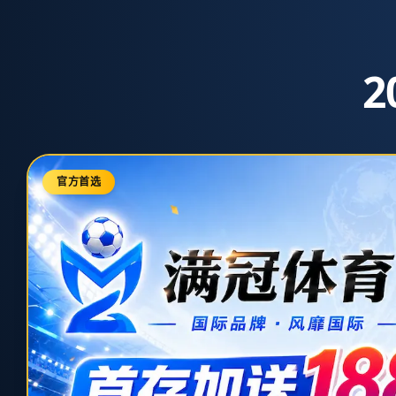
中国足球
在国际足球赛场上，中国足球队与韩国足球队的对抗
这场重要赛事的具体赛程和比赛地点进行分析，我们
地点的影响、两队在预选赛中的表现，以及球迷与媒
态。
1、赛程的具体安排