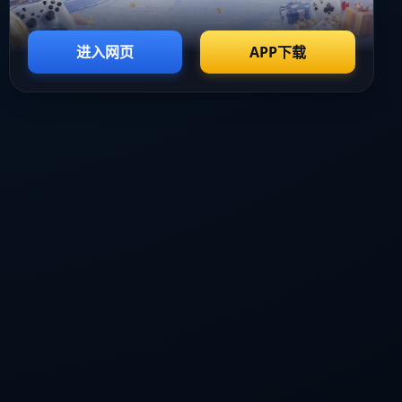
他们长期以来的足球强国地位，另一方面也在于他们的
在最近的一些热身赛中，中国队展现了更为积极和组织
的较量将是该场比赛的最大看点。
吸引了两国球迷的高度关注，其对抗性和历史渊源使得
常成为球迷获取信息的重要渠道。媒体的参与不单是在
态。
能够让足球运动在两国的文化交流中占有一席之地，进