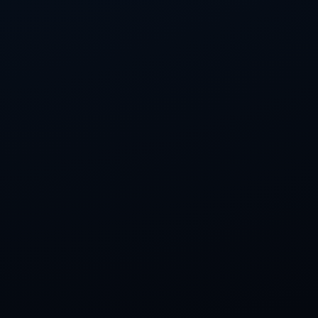
世界杯名额所付出的努力与心血。比赛地点的选择，无
提醒我们，尽管面对优秀的竞争对手，但中国队在技战
现，也是文化的交流与融合。期待未来在更高的舞台