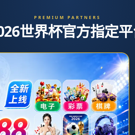
首页
队与韩国队世预赛对决具体赛程与比
2026-07-07T02:30:43+08:00
一直备受关注。两支球队在世预赛中的交锋，不仅是技术和战术
可以更深入地理解两队在历史交锋中的变化及未来的发展动向。
体的关注度。期望通过这篇文章，能够为读者提供一个全面的视