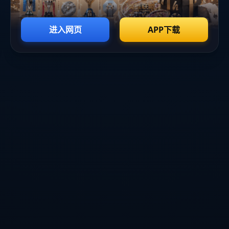
中国队的交锋记录显示，韩国队常常占据优势。这一方面是由于
战中，虽有少数胜利，但从整体来看，双方差距仍较为明显。
升，尤其在引进外籍教练和球员后，整体实力逐渐强化。例如，
能为胜利增添新的希望。
作战期间有能力通过战术安排和球员发挥来寻求突破，这种双面
接影响着赛事的氛围和双方的表现。中国与韩国的足球战役一向
在赛场外营造出浓厚的支持氛围。
。各大体育媒体、社交平台和新闻机构对比赛的预热和评论，常
很大程度上影响公众的认知、球员的信心，甚至是双方的竞技状
动，更是对两国足球发展的重要助力。通过他们的关注和热情，