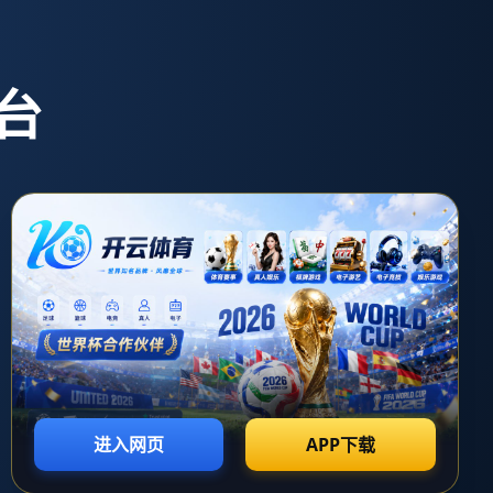
关于我们
产品中心
新闻中心
联系方式
赛地点分析
的较量，更是两国足球文化和精神面貌的展示。通过对
本文将从四个方面进行详细阐述：对赛程的分析、比赛
角，了解中国与韩国足球的历史渊源以及当前的竞技状